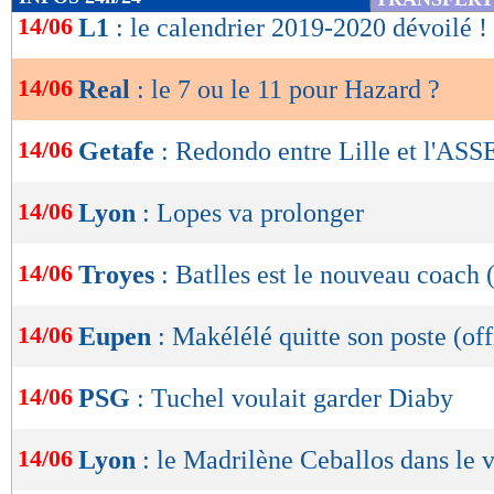
de
14/06
L1
: le calendrier 2019-2020 dévoilé !
lecture
14/06
Real
: le 7 ou le 11 pour Hazard ?
OK
14/06
Getafe
: Redondo entre Lille et l'ASS
14/06
Lyon
: Lopes va prolonger
14/06
Troyes
: Batlles est le nouveau coach (
14/06
Eupen
: Makélélé quitte son poste (off
14/06
PSG
: Tuchel voulait garder Diaby
14/06
Lyon
: le Madrilène Ceballos dans le v