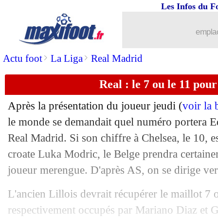
Les Infos du F
14/06
Divers
: R. Carlos soutient Messi, pa
emplac
14/06
Lyon
: un latéral portugais sur les tabl
>
>
Actu foot
La Liga
Real Madrid
14/06
PSG
: Diaby signe à Leverkusen (offic
Real : le 7 ou le 11 pou
14/06
OM
: Mateta ne viendra pas
Après la présentation du joueur jeudi (
voir la
14/06
CdM (f)
: le Japon domine l'Ecosse
le monde se demandait quel numéro portera E
Real Madrid. Si son chiffre à Chelsea, le 10, e
14/06
Arsenal
: une surprenante cible dans l
croate Luka Modric, le Belge prendra certaine
joueur merengue. D'après AS, on se dirige vers
14/06
PSG
: Luis Fernandez propose ses ser
L'ancien Lillois devrait récupérer le maillot 7 o
14/06
Milan
: Maldini-Boban pour remplace
respectivement occupés par Mariano Diaz et 