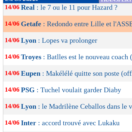
de
14/06
Real
: le 7 ou le 11 pour Hazard ?
lecture
14/06
Getafe
: Redondo entre Lille et l'ASS
OK
14/06
Lyon
: Lopes va prolonger
14/06
Troyes
: Batlles est le nouveau coach (
14/06
Eupen
: Makélélé quitte son poste (off
14/06
PSG
: Tuchel voulait garder Diaby
14/06
Lyon
: le Madrilène Ceballos dans le v
14/06
Inter
: accord trouvé avec Lukaku