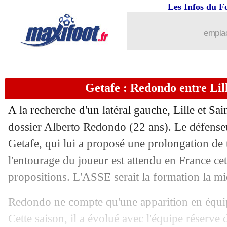
Les Infos du F
14/06
Lyon
: un latéral portugais sur les tabl
emplac
14/06
PSG
: Diaby signe à Leverkusen (offic
14/06
OM
: Mateta ne viendra pas
Getafe : Redondo entre Lil
14/06
CdM (f)
: le Japon domine l'Ecosse
A la recherche d'un latéral gauche, Lille et Sai
14/06
Arsenal
: une surprenante cible dans l
dossier Alberto Redondo (22 ans). Le défenseu
Getafe, qui lui a proposé une prolongation de
14/06
PSG
: Luis Fernandez propose ses ser
l'entourage du joueur est attendu en France ce
propositions. L'ASSE serait la formation la mi
14/06
Milan
: Maldini-Boban pour remplace
Redondo ne compte qu'une apparition en équi
14/06
OM
: Uber Eats veut devenir sponsor 
Cette saison, il a évolué avec l'équipe réserve 