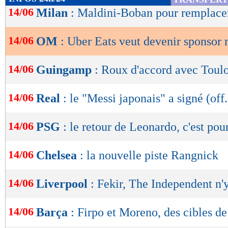
de
14/06
Milan
: Maldini-Boban pour remplace
lecture
14/06
OM
: Uber Eats veut devenir sponsor 
OK
14/06
Guingamp
: Roux d'accord avec Toul
14/06
Real
: le "Messi japonais" a signé (off.
14/06
PSG
: le retour de Leonardo, c'est pou
14/06
Chelsea
: la nouvelle piste Rangnick
14/06
Liverpool
: Fekir, The Independent n'y
14/06
Barça
: Firpo et Moreno, des cibles d