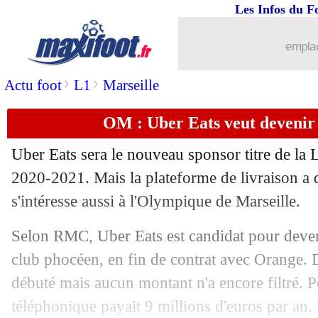
Les Infos du F
14/06
PSG
: Mbappé rend hommage à Henri
emplac
14/06
Divers
: un "grand club", Ribéry lance
>
>
Actu foot
L1
Marseille
14/06
PSG
: les premiers mots de Leonardo
OM : Uber Eats veut devenir 
14/06
CdM (f)
: la manita de l'Italie
Uber Eats sera le nouveau sponsor titre de la L
14/06
PSG
: Leonardo de retour (officiel) !
2020-2021. Mais la plateforme de livraison a de
s'intéresse aussi à l'Olympique de Marseille.
14/06
Divers
: Raiola n'est plus suspendu !
Selon RMC, Uber Eats est candidat pour deven
14/06
Divers
: Cabaye a des pistes
club phocéen, en fin de contrat avec Orange. 
débuté mais aucun montant n'a encore filtré. P
14/06
PSG
: Henrique quitte le club (officiel
téléphonique payait 9 millions d'euros par an. 