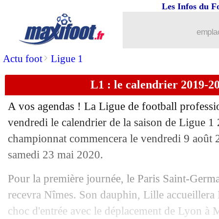
Les Infos du F
14/06
Bordeaux
: Bernardoni cash sur son a
emplac
14/06
Divers
: R. Carlos soutient Messi, pa
>
Actu foot
Ligue 1
14/06
Lyon
: un latéral portugais sur les tabl
L1 : le calendrier 2019-20
14/06
PSG
: Diaby signe à Leverkusen (offic
A vos agendas ! La Ligue de football professi
14/06
OM
: Mateta ne viendra pas
vendredi le calendrier de la saison de Ligue 
championnat commencera le vendredi 9 août 20
14/06
CdM (f)
: le Japon domine l'Ecosse
samedi 23 mai 2020.
14/06
Arsenal
: une surprenante cible dans l
Pour la première journée, le Paris Saint-Germ
recevra Nîmes. Son dauphin, Lille accueillera
14/06
PSG
: Luis Fernandez propose ses ser
choc d'entrée avec le déplacement de Lyon à 