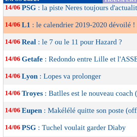
de
14/06
PSG
: la piste Neres toujours d'actuali
Strasbourg - Metz
lecture
Montpellier - Rennes
14/06
L1
: le calendrier 2019-2020 dévoilé !
OK
Angers - Bordeaux
14/06
Real
: le 7 ou le 11 pour Hazard ?
Lille - Nantes
14/06
Getafe
: Redondo entre Lille et l'ASS
Paris SG - Nîmes
14/06
Lyon
: Lopes va prolonger
Brest - Toulouse
14/06
Troyes
: Batlles est le nouveau coach (
Monaco - Lyon
14/06
Eupen
: Makélélé quitte son poste (off
Quelques affiches de la prochaine saison :
14/06
PSG
: Tuchel voulait garder Diaby
Lyon - Paris SG : 6e journée