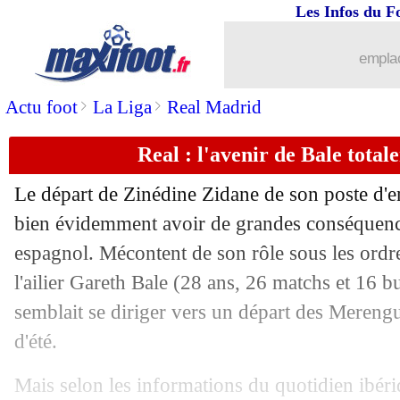
Les Infos du F
emplac
>
>
Actu foot
La Liga
Real Madrid
Real : l'avenir de Bale total
Le départ de Zinédine Zidane de son poste d'e
bien évidemment avoir de grandes conséquenc
espagnol. Mécontent de son rôle sous les ordre
...
brèves d'AUJOURD'HUI ( 6 août 202
l'ailier
Gareth Bale
(28 ans, 26 matchs et 16 bu
semblait se diriger vers un départ des Mereng
...
Liste des brèves du sam. 2 juin 2018
d'été.
01/06
Italie
: Mancini encense les Bleus
Mais selon les informations du quotidien ibéri