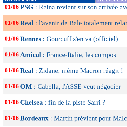
de
01/06
PSG
: Reina revient sur son arrivée av
lecture
01/06
Real
: l'avenir de Bale totalement rela
OK
01/06
Rennes
: Gourcuff s'en va (officiel)
01/06
Amical
: France-Italie, les compos
01/06
Real
: Zidane, même Macron réagit !
01/06
OM
: Cabella, l'ASSE veut négocier
01/06
Chelsea
: fin de la piste Sarri ?
01/06
Bordeaux
: Martin prévient pour Mal