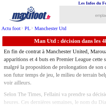
Les Infos du F
01/06
Real
: l'avenir de Bale totalement rela
emplac
01/06
Rennes
: Gourcuff s'en va (officiel)
>
>
Actu foot
PL
Manchester Utd
01/06
Amical
: France-Italie, les compos
Man Utd : décision dans les 4
01/06
Real
: Zidane, même Macron réagit !
En fin de contrat à Manchester United,
Maroua
01/06
OM
: Cabella, l'ASSE veut négocier
apparitions et 4 buts en Premier League cette 
malgré la proposition de prolongation de son c
01/06
Chelsea
: fin de la piste Sarri ?
son futur temps de jeu, le milieu de terrain bel
voir ailleurs.
01/06
Bordeaux
: Martin prévient pour Mal
Selon The Times, Fellaini va prendre sa décis
01/06
PSG
: West Ham négocie pour Pastore
heures. Ces dernières semaines, le nom du Di