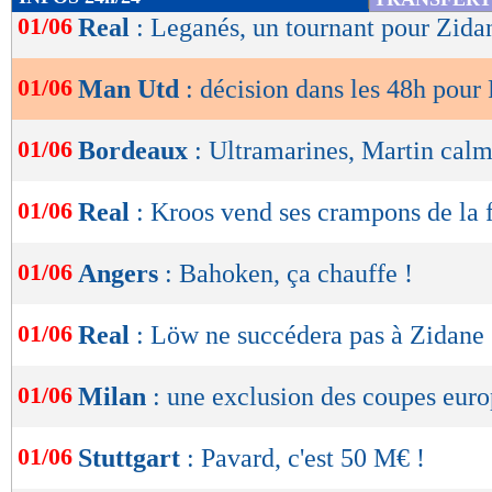
de
01/06
Real
: Leganés, un tournant pour Zida
lecture
01/06
Man Utd
: décision dans les 48h pour 
OK
01/06
Bordeaux
: Ultramarines, Martin calm
01/06
Real
: Kroos vend ses crampons de la 
01/06
Angers
: Bahoken, ça chauffe !
01/06
Real
: Löw ne succédera pas à Zidane
01/06
Milan
: une exclusion des coupes eur
01/06
Stuttgart
: Pavard, c'est 50 M€ !