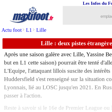
Les Infos du F
01/06
Angers
: Bahoken, ça chauffe !
emplac
01/06
Real
: Löw ne succédera pas à Zidane
>
>
Actu foot
L1
Lille
01/06
Milan
: une exclusion des coupes eur
Lille : deux pistes étrangèr
01/06
Stuttgart
: Pavard, c'est 50 M€ !
Après une saison galère avec Lille,
Yassine Be
but en L1 cette saison) pourrait être tenté d'all
01/06
Chelsea
: la piste Blanc prend du poid
L'Equipe, l'attaquant lillois suscite des intérêts
01/06
Huddersfield s'est renseigné sur la situation co
Real
: Pochettino réagit aux rumeurs
Lyonnais, lié au LOSC jusqu'en 2021. En Russ
01/06
Leeds
: des négociations avec Bielsa !
passer à l'action.
01/06
Real
: l'option Guti écartée
Reste à savoir si le 16e de Premier League ou 