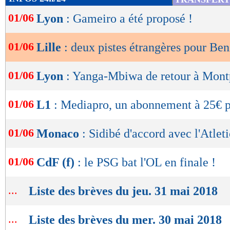
de
01/06
Lyon
: Gameiro a été proposé !
lecture
OK
01/06
Lille
: deux pistes étrangères pour Ben
01/06
Lyon
: Yanga-Mbiwa de retour à Montp
01/06
L1
: Mediapro, un abonnement à 25€ p
01/06
Monaco
: Sidibé d'accord avec l'Atleti
01/06
CdF (f)
: le PSG bat l'OL en finale !
...
Liste des brèves du jeu. 31 mai 2018
...
Liste des brèves du mer. 30 mai 2018