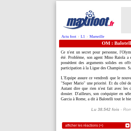
Actu foot
L1
Marseille
>
>
OM : Balotelli
Ce n'est un secret pour personne, l'Olymp
été. Problème, son agent Mino Raiola a 
possèdent des arguments solides en offr
participation à la Ligue des Champions. Sa
L'Equipe assure ce vendredi que le nouvel
"Super Mario" une priorité. Et du côté de
Autant dire que rien n'est fait avec les
dossier. D'ailleurs, son coéquipier en sél
Garcia à Rome, a dit à Balotelli tout le bie
Lu 38.542 fois
- Rom
afficher les réactions (+)