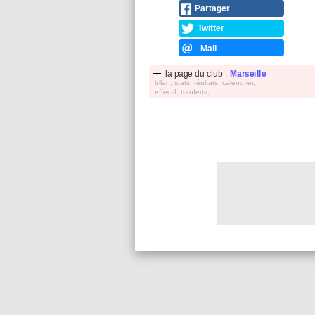
Partager
Twitter
Mail
la page du club :
Marseille
bilan, stats, réultats, calendrier,
effectif, tranferts, ...