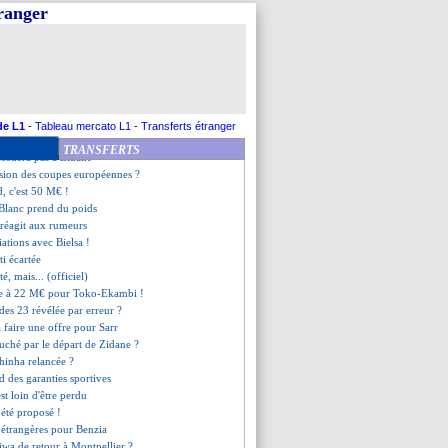
nd les discussions
tranger
 déception de Vinicius
a annonce son départ
revient sur son passage à vide
n tournant pour Zidane
on dans les 48h pour Fellaini
marines, Martin calme le jeu
 ses crampons de la finale
de L1
-
Tableau mercato L1
-
Transferts étranger
, ça chauffe !
TRANSFERTS
ccédera pas à Zidane
usion des coupes européennes ?
d, c'est 50 M€ !
e Blanc prend du poids
 réagit aux rumeurs
iations avec Bielsa !
ti écartée
é, mais... (officiel)
re à 22 M€ pour Toko-Ekambi !
e des 23 révélée par erreur ?
a faire une offre pour Sarr
uché par le départ de Zidane ?
alhinha relancée ?
nd des garanties sportives
'est loin d'être perdu
 été proposé !
s étrangères pour Benzia
wa de retour à Montpellier ?