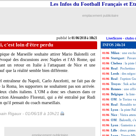
OM
: Arema suspe
01/06
Les Infos du Football Français et E
Real
: Zidane, la
01/06
Nantes
: Nakoulm
01/06
emplacement publicitaire
Monaco
: Lemar 
01/06
Real
: Leganés, u
01/06
Man Utd
: décisi
01/06
Bordeaux
: Ultra
01/06
publié le
01/06/2018 à 10h21
Real
: Kroos vend
01/06
LiveScore
-
clubs 
Angers
: Bahoken
01/06
, c'est loin d'être perdu
INFOS 24h/24
Real
: Löw ne su
01/06
Milan
: une excl
01/06
ique de Marseille souhaite attirer Mario Balotelli cet
Stuttgart
: Pavar
01/06
évoqué des discussions avec Naples et l'AS Rome, qui
Chelsea
: la pist
01/06
ant un retour en Italie à l'attaquant de Nice et une
Real
: Pochettino
01/06
uf que la réalité semble bien différente.
Leeds
: des négoc
01/06
Real
: l'option Gu
01/06
 entraîneur du Napoli, Carlo Ancelotti, ne fait pas de
Troyes
: Suk achet
01/06
 la Roma, les supporters ne souhaitent pas son arrivée.
Rennes
: une off
01/06
 deux clubs italiens. L'OM a donc ses chances dans ce
Belgique
: la list
01/06
ection Alessandro Florenzi, qui a été entraîné par Rudi
OM
: le Torino v
01/06
n qu'il pensait du coach marseillais.
Real
: Ronaldo to
01/06
Lyon
: la piste P
01/06
ain Rigaux - 01/06/18 à 10h21
Nice
: Vieira atte
01/06
OM
: Balotelli, c
01/06
Lyon
: Gameiro a
01/06
Lille
: deux piste
01/06
emplacement publicitaire
Lyon
: Yanga-Mbi
01/06