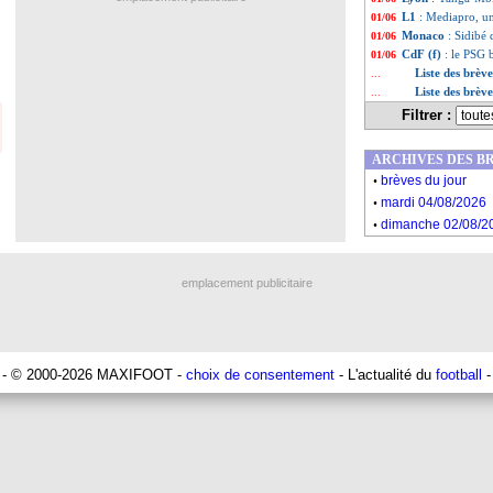
L1
: Mediapro, u
01/06
Monaco
: Sidibé 
01/06
CdF (f)
: le PSG b
01/06
Liste des brèv
...
Liste des brèv
...
Filtrer :
ARCHIVES DES B
.
brèves du jour
.
mardi 04/08/2026
.
dimanche 02/08/2
emplacement publicitaire
- © 2000-2026 MAXIFOOT -
choix de consentement
- L'actualité du
football
-