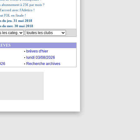
n abonnement à 25€ par mois ?
d'accord avec l'Atletico !
at l'OL en finale !
es du jeu. 31 mai 2018
es du mer. 30 mai 2018
REVES
.
brèves d'hier
.
lundi 03/08/2026
.
026
Recherche archives