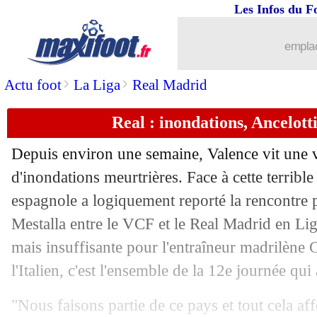
Les Infos du F
04/11
L2
: Metz réagit à Ajaccio
emplac
04/11
Ita.
: la Lazio enchaîne
>
>
Actu foot
La Liga
Real Madrid
04/11
Juve
: Thuram surpris par Lille
Real : inondations, Ancelotti
04/11
PSG
: Mbappé prolongé, Leonardo étai
Depuis environ une semaine, Valence vit une v
04/11
Rennes
: Di Meco défend la piste Garc
d'inondations meurtrières. Face à cette terrible
espagnole a logiquement reporté la rencontre 
04/11
Al-Hilal
: Neymar est sorti blessé
Mestalla entre le VCF et le Real Madrid en Li
mais insuffisante pour l'entraîneur madrilène 
04/11
Lille
: Genesio chambre David
l'Italien, c'est l'ensemble de la 12e journée qui
04/11
Nantes
: Kita rassure Kombouaré
"Nous faisons partie de ce pays et tout cela a