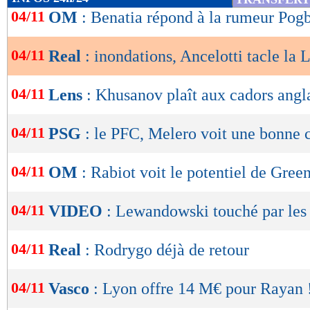
de
04/11
OM
: Benatia répond à la rumeur Pog
lecture
04/11
Real
: inondations, Ancelotti tacle la 
OK
04/11
Lens
: Khusanov plaît aux cadors angl
04/11
PSG
: le PFC, Melero voit une bonne 
04/11
OM
: Rabiot voit le potentiel de Gre
04/11
VIDEO
: Lewandowski touché par les
04/11
Real
: Rodrygo déjà de retour
04/11
Vasco
: Lyon offre 14 M€ pour Rayan 