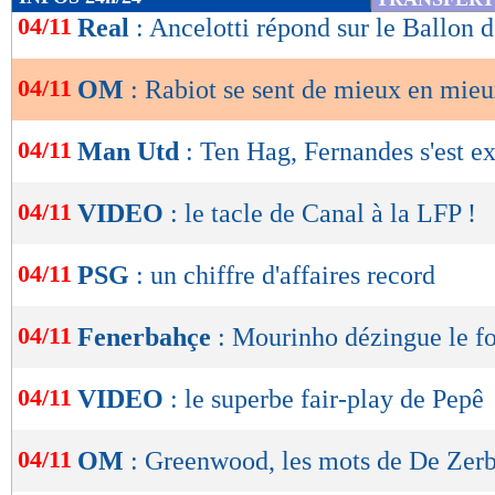
de
04/11
Real
: Ancelotti répond sur le Ballon d
lecture
04/11
OM
: Rabiot se sent de mieux en mie
OK
04/11
Man Utd
: Ten Hag, Fernandes s'est e
04/11
VIDEO
: le tacle de Canal à la LFP !
04/11
PSG
: un chiffre d'affaires record
04/11
Fenerbahçe
: Mourinho dézingue le fo
04/11
VIDEO
: le superbe fair-play de Pepê
04/11
OM
: Greenwood, les mots de De Zerb