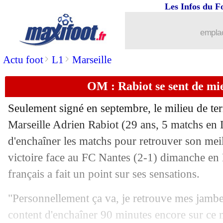
Les Infos du F
04/11
Atletico
: Sørloth confiant avant Paris
emplac
04/11
Man Utd
: Yoro pour les débuts d'Am
>
>
Actu foot
L1
Marseille
04/11
OM
: Greenwood, une première depuis
OM : Rabiot se sent de mi
04/11
Lille
: le coach français, l'avis de Gen
Seulement signé en septembre, le milieu de te
04/11
OM
: Benatia répond à la rumeur Pog
Marseille Adrien
Rabiot
(29 ans, 5 matchs en L
d'enchaîner les matchs pour retrouver son meil
04/11
Real
: inondations, Ancelotti tacle la 
victoire face au FC Nantes (2-1) dimanche en L
français a fait un point sur ses sensations.
04/11
Lens
: Khusanov plaît aux cadors angl
"Personnellement ça va, je retrouve mes jambes p
04/11
PSG
: le PFC, Melero voit une bonne 
content d'enchaîner 90 minutes encore sur ce