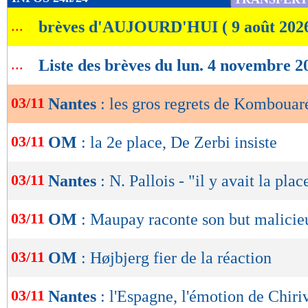
nous", a poursuivi Kombouaré, au moment d'é
de
...
brèves d'AUJOURD'HUI ( 9 août 202
lecture
actuelle des Canaris.
OK
...
Le FCN devra se ressaisir samedi prochain à l
Liste des brèves du lun. 4 novembre 2
déplacement à Lens.
03/11
Nantes
: les gros regrets de Kombouar
Lu 14.280 fois
- Clément Barbier 
03/11
OM
: la 2e place, De Zerbi insiste
03/11
Nantes
: N. Pallois - "il y avait la plac
03/11
OM
: Maupay raconte son but malicie
03/11
OM
: Højbjerg fier de la réaction
03/11
Nantes
: l'Espagne, l'émotion de Chiri