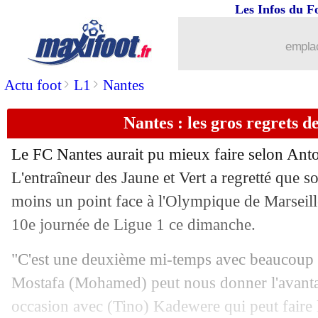
Les Infos du F
emplac
>
>
Actu foot
L1
Nantes
Nantes : les gros regrets
Le FC Nantes aurait pu mieux faire selon An
L'entraîneur des Jaune et Vert a regretté que so
moins un point face à l'Olympique de Marseille
10e journée de Ligue 1 ce dimanche.
"C'est une deuxième mi-temps avec beaucoup d
Mostafa (Mohamed) peut nous donner l'avantag
occasion avec (Tino) Kadewere qui peut faire