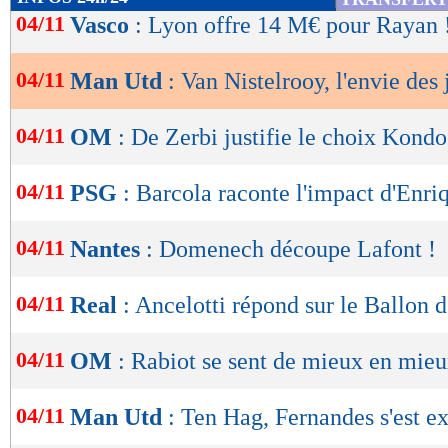
de
04/11
Vasco
: Lyon offre 14 M€ pour Rayan 
lecture
04/11
Man Utd
: Van Nistelrooy, l'envie des
OK
04/11
OM
: De Zerbi justifie le choix Kond
04/11
PSG
: Barcola raconte l'impact d'Enri
04/11
Nantes
: Domenech découpe Lafont !
04/11
Real
: Ancelotti répond sur le Ballon d
04/11
OM
: Rabiot se sent de mieux en mie
04/11
Man Utd
: Ten Hag, Fernandes s'est e