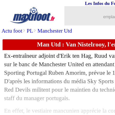
Les Infos du F
04/11
Nantes
: Kita rassure Kombouaré
emplac
04/11
Maroc
: Ben Seghir explique son choi
>
>
Actu foot
PL
Manchester Utd
04/11
OM
: Papin obtient gain de cause
Man Utd : Van Nistelrooy, l'e
04/11
ASSE
: Lyon, Mouton voit "un match 
Ex-entraîneur adjoint d'Erik ten Hag, Ruud van
04/11
Arsenal
: le départ d'Edu officialisé
sur le banc de Manchester United en attendant 
Sporting Portugal Ruben Amorim, prévue le 
04/11
Atletico
: Sørloth confiant avant Paris
D'après les informations du média Sky Sports c
Red Devils militent pour le maintien du techni
04/11
Man Utd
: Yoro pour les débuts d'Am
staff du manager portugais.
04/11
OM
: Greenwood, une première depuis
En effet, le vestiaire mancunien apprécie la 