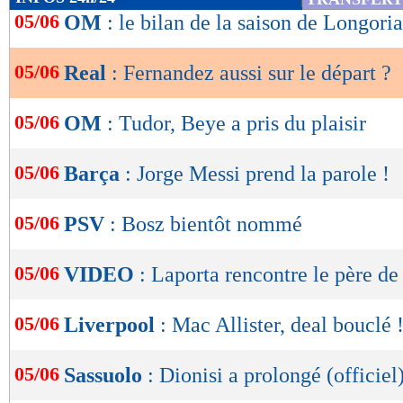
de
05/06
OM
: le bilan de la saison de Longoria
lecture
05/06
Real
: Fernandez aussi sur le départ ?
OK
05/06
OM
: Tudor, Beye a pris du plaisir
05/06
Barça
: Jorge Messi prend la parole !
05/06
PSV
: Bosz bientôt nommé
05/06
VIDEO
: Laporta rencontre le père de
05/06
Liverpool
: Mac Allister, deal bouclé 
05/06
Sassuolo
: Dionisi a prolongé (officiel