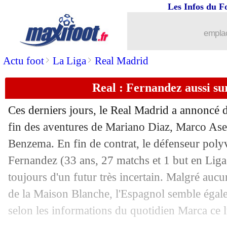
Les Infos du F
05/06
Chelsea
: un gamin de 16 ans pour 20 
emplac
05/06
Roma
: la phrase de Dybala sur son av
>
>
Actu foot
La Liga
Real Madrid
05/06
Real
: Benzema, Aulas respecte son c
Real : Fernandez aussi sur
05/06
Lens
: 30 M€ pour Openda, Leipzig re
Ces derniers jours, le Real Madrid a annoncé 
05/06
Dortmund
: Bensebaini, c'est fait (offi
fin des aventures de Mariano Diaz, Marco As
Benzema. En fin de contrat, le défenseur pol
05/06
PSG
: retour confirmé pour Paredes
Fernandez
(33 ans, 27 matchs et 1 but en Liga 
toujours d'un futur très incertain. Malgré auc
05/06
Milan
: Raiola, la blague d'Ibrahimov
de la Maison Blanche, l'Espagnol semble égale
selon les informations du quotidien Marca ce 
05/06
Lens
: Openda a dit oui au RB Leipzig