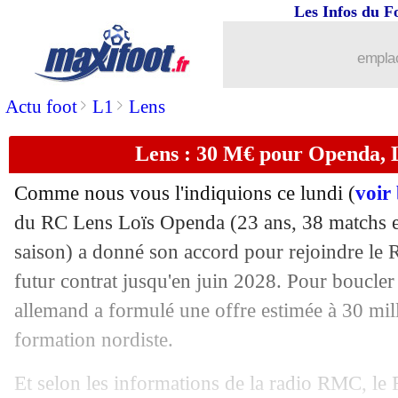
Les Infos du F
05/06
Lille
: Cabella entre joie et frustration
emplac
05/06
Lyon
: l'inquiétude de Govou
>
>
Actu foot
L1
Lens
05/06
Real
: Nacho doublement récompensé 
Lens : 30 M€ pour Openda, L
05/06
VIDEO
: le CUP a adoré le discours 
Comme nous vous l'indiquions ce lundi (
voir
05/06
Montpellier
: Nicollin pessimiste pou
du RC Lens Loïs
Openda
(23 ans, 38 matchs e
saison) a donné son accord pour rejoindre le 
05/06
EdF (f)
: le sacrifice financier de H. 
futur contrat jusqu'en juin 2028. Pour boucler 
allemand a formulé une offre estimée à 30 mill
05/06
Barça
: Lewandowski dit non à l'Arab
formation nordiste.
05/06
PSG
: les détails de l'opération Ugarte
Et selon les informations de la radio RMC, l