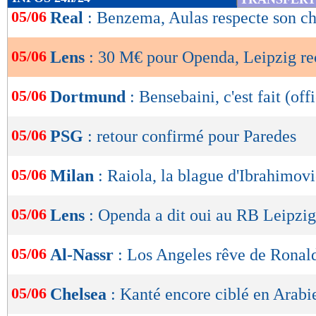
de
05/06
Real
: Benzema, Aulas respecte son c
lecture
05/06
Lens
: 30 M€ pour Openda, Leipzig re
OK
05/06
Dortmund
: Bensebaini, c'est fait (offi
05/06
PSG
: retour confirmé pour Paredes
05/06
Milan
: Raiola, la blague d'Ibrahimov
05/06
Lens
: Openda a dit oui au RB Leipzig
05/06
Al-Nassr
: Los Angeles rêve de Ronal
05/06
Chelsea
: Kanté encore ciblé en Arabi