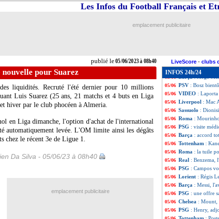
OM
: Payet-Kolas
05/06
Les Infos du Football Français et E
OM
: le français
05/06
L2
: Bordeaux-Rod
05/06
emplacement publicitaire
OM
: Zidane et G
05/06
OM
: le coach, L
05/06
OM
: Longoria ve
05/06
OM
: le bilan de
05/06
publié le
05/06/2023 à 08h40
Real
: Fernandez a
05/06
LiveScore
-
clubs 
OM
: Tudor, Beye
05/06
 nouvelle pour Suarez
INFOS 24h/24
Barça
: Jorge Mes
05/06
PSV
: Bosz bien
05/06
es liquidités. Recruté l'été dernier pour 10 millions
VIDEO
: Laporta
05/06
quant Luis
Suarez
(25 ans, 21 matchs et 4 buts en Liga
Liverpool
: Mac A
05/06
cet hiver par le club phocéen à Almeria.
Sassuolo
: Dionis
05/06
Roma
: Mourinho
05/06
nol en Liga dimanche, l'option d'achat de l'international
PSG
: visite méd
05/06
été automatiquement levée. L'OM limite ainsi les dégâts
Barça
: accord to
05/06
ts chez le récent 3e de Ligue 1.
Tottenham
: Kane
05/06
Roma
: la tuile 
05/06
en Da Silva - 05/06/23 à 08h40
Real
: Benzema, 
05/06
PSG
: Campos vou
05/06
Lorient
: Régis L
05/06
Barça
: Messi, l'
05/06
emplacement publicitaire
PSG
: une offre 
05/06
Chelsea
: Mount,
05/06
PSG
: Henry, adj
05/06
Tottenham
: Pos
05/06