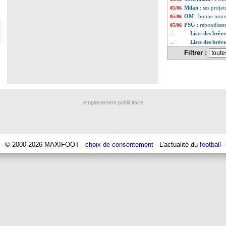
Milan
: ses proje
05/06
OM
: bonne nouv
05/06
PSG
: rebondisse
05/06
Liste des brèv
...
Liste des brèv
...
Filtrer :
emplacement publicitaire
- © 2000-2026 MAXIFOOT -
choix de consentement
- L'actualité du
football
-