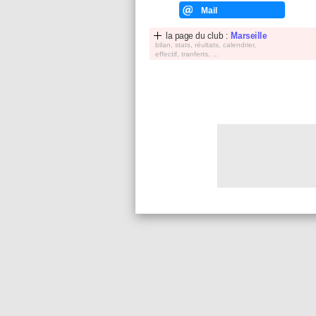
Mail
la page du club :
Marseille
bilan, stats, réultats, calendrier,
effectif, tranferts, ...