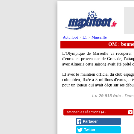
Actu foot
L1
Marseille
>
>
OM : bonne
L'Olympique de Marseille va récupérer d
d'euros en provenance de Grenade, l'atta
avec Almeria cette saison) avait été prêté 
Et avec le maintien officiel du club espag
colombien, fixée à 8 millions d'euros, a 
pour un joueur qui avait déçu sur ses débu
Lu 29.915 fois
- Dami
afficher les réactions (4)
Partager
Twitter