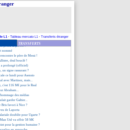
inac, Longoria attend le coach
tranger
, le message cash de Longoria
ez, décision le 12 juin
altier, Longoria esquive
ongoria a des attentes
ut garder Sanchez, mais...
 la saison de Longoria
ussi sur le départ ?
de L1
-
Tableau mercato L1
-
Transferts étranger
 a pris du plaisir
TRANSFERTS
si prend la parole !
tôt nommé
 rencontre le père de Messi !
llister, deal bouclé !
i a prolongé (officiel)
, un signe rassurant ?
icale ce lundi pour Asensio
tal avec Martinez, mais...
, c'est 116 M€ pour le Real
pour Abraham...
l'hommage des médias
lait garder Galtier...
e Bris favori à Nice ?
aveu de Laporta
salariale doublée pour Ugarte ?
 Man Utd va offrir 58 M€
oint pour la gestion humaine ?
tecoglou en approche