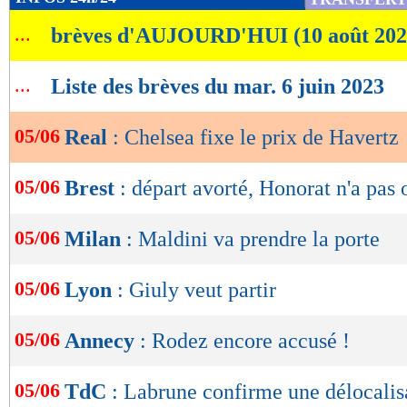
de
...
brèves d'AUJOURD'HUI (10 août 202
lecture
OK
...
Liste des brèves du mar. 6 juin 2023
05/06
Real
: Chelsea fixe le prix de Havertz
05/06
Brest
: départ avorté, Honorat n'a pas 
05/06
Milan
: Maldini va prendre la porte
05/06
Lyon
: Giuly veut partir
05/06
Annecy
: Rodez encore accusé !
05/06
TdC
: Labrune confirme une délocalis