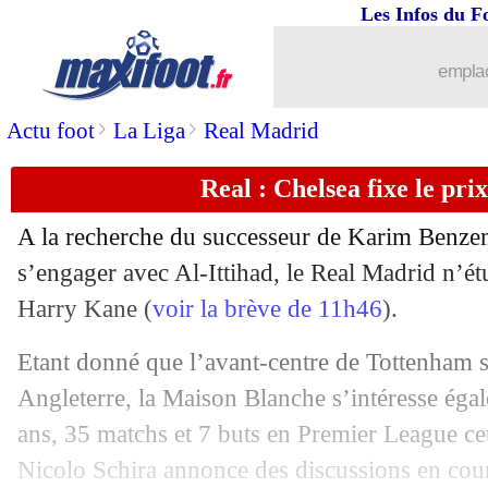
Les Infos du F
emplac
>
>
Actu foot
La Liga
Real Madrid
Real : Chelsea fixe le pri
A la recherche du successeur de Karim Benzem
s’engager avec Al-Ittihad, le Real Madrid n’ét
Harry Kane (
voir la brève de 11h46
).
Etant donné que l’avant-centre de Tottenham s
Angleterre, la Maison Blanche s’intéresse éga
ans, 35 matchs et 7 buts en Premier League cet
Nicolo Schira annonce des discussions en cour