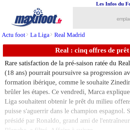
Les Infos du F
emplac
>
>
Actu foot
La Liga
Real Madrid
Real : cinq offres de pr
Rare satisfaction de la pré-saison ratée du R
...
brèves d'AUJOURD'HUI ( 8 août 202
(18 ans) pourrait poursuivre sa progression av
formation ibérique, comme le souhaite Zinedin
...
Liste des brèves du sam. 3 août 2019
brûler les étapes. Ce vendredi, Marca expliqu
Liga souhaitent obtenir le prêt du milieu offen
02/08
PSG
: Cavani compte honorer son cont
puisse s'aguerrir dans le champion espagnol. S
présidé par Ronaldo, grand ami de l'entraîneur
02/08
Man City
: Klopp a irrité Guardiola