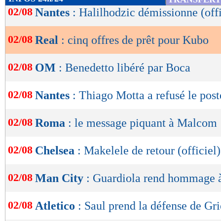
de
02/08
Nantes
: Halilhodzic démissionne (offi
lecture
02/08
Real
: cinq offres de prêt pour Kubo
OK
02/08
OM
: Benedetto libéré par Boca
02/08
Nantes
: Thiago Motta a refusé le post
02/08
Roma
: le message piquant à Malcom
02/08
Chelsea
: Makelele de retour (officiel)
02/08
Man City
: Guardiola rend hommage 
02/08
Atletico
: Saul prend la défense de G