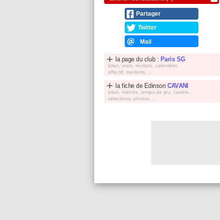
Partager
Twitter
Mail
la page du club :
Paris SG
bilan, stats, réultats, calendrier,
effectif, tranferts, ...
la fiche de
Edinson
CAVANI
bilan, matchs, temps de jeu, carriée,
sélections, photos, ...