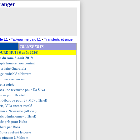
tranger
de L1
-
Tableau mercato L1
-
Transferts étranger
TRANSFERTS
OURD'HUI ( 6 août 2026)
es du sam. 3 août 2019
pte honorer son contrat
 a irrité Guardiola
tage endiablé d'Herrera
ermine avec un nul
de la soirée
 pas une revanche pour Da Silva
sive pour Balotelli
 débarque pour 27 M€ (officiel)
ia, Villa encore recalé
min à Newcastle (officiel)
zic démissionne (officiel)
s de prêt pour Kubo
ibéré par Boca
otta a refusé le poste
ge piquant à Malcom