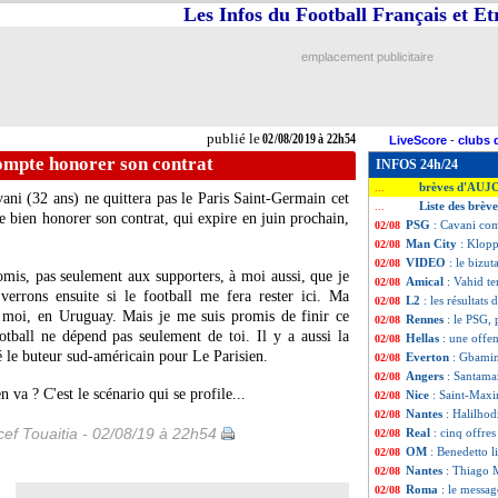
Les Infos du Football Français et E
emplacement publicitaire
publié le
02/08/2019 à 22h54
LiveScore
-
clubs 
ompte honorer son contrat
INFOS 24h/24
brèves d'AUJ
...
vani
(32 ans) ne quittera pas le Paris Saint-Germain cet
Liste des brèv
...
e bien honorer son contrat, qui expire en juin prochain,
PSG
: Cavani com
02/08
Man City
: Klopp
02/08
VIDEO
: le bizu
02/08
promis, pas seulement aux supporters, à moi aussi, que je
Amical
: Vahid t
02/08
verrons ensuite si le football me fera rester ici. Ma
L2
: les résultats 
02/08
z moi, en Uruguay. Mais je me suis promis de finir ce
Rennes
: le PSG,
02/08
ootball ne dépend pas seulement de toi. Il y a aussi la
Hellas
: une offen
02/08
é le buteur sud-américain pour Le Parisien.
Everton
: Gbamin
02/08
Angers
: Santamar
02/08
 va ? C'est le scénario qui se profile...
Nice
: Saint-Maxi
02/08
Nantes
: Halilhod
02/08
ef Touaitia - 02/08/19 à 22h54
Real
: cinq offre
02/08
OM
: Benedetto l
02/08
Nantes
: Thiago M
02/08
Roma
: le messa
02/08