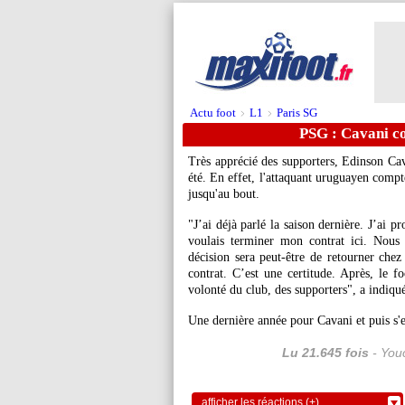
Actu foot
L1
Paris SG
>
>
PSG : Cavani c
Très apprécié des supporters,
Edinson Ca
été. En effet, l'attaquant uruguayen compt
jusqu'au bout.
"J’ai déjà parlé la saison dernière. J’ai 
voulais terminer mon contrat ici. Nous 
décision sera peut-être de retourner che
contrat. C’est une certitude. Après, le f
volonté du club, des supporters", a indiqu
Une dernière année pour Cavani et puis s'en
Lu 21.645 fois
- Youc
afficher les réactions (+)