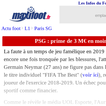
Les Infos du F
02/08
Hellas
: une offensive pour Balotelli
emplac
02/08
Everton
: Gbamin débarque pour 27 M€
>
>
Actu foot
L1
Paris SG
02/08
Angers
: Santamaria, Villa encore rec
PSG : prime de 3 M€ en moi
02/08
Nice
: Saint-Maximin à Newcastle (off
La faute à un temps de jeu famélique en 2019 
02/08
Nantes
: Halilhodzic démissionne (offi
encore une fois tronquée par les blessures, l'at
Germain
Neymar
(27 ans) ne figure pas dans 
02/08
Real
: cinq offres de prêt pour Kubo
le titre individuel "FIFA The Best" (
voir ici
), 
joueur de l'exercice 2018-2019. Un échec pour 
02/08
OM
: Benedetto libéré par Boca
sportif comme financier.
02/08
Nantes
: Thiago Motta a refusé le post
Comme le révèle le média UOL Esporte, l'Auriv