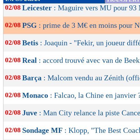
de
02/08
Leicester
: Maguire vers MU pour 93 
lecture
02/08
PSG
: prime de 3 M€ en moins pour 
OK
02/08
Betis
: Joaquin - "Fekir, un joueur diff
02/08
Real
: accord trouvé avec van de Beek
02/08
Barça
: Malcom vendu au Zénith (offi
02/08
Monaco
: Falcao, la Chine en janvier 
02/08
Juve
: Man City relance la piste Canc
02/08
Sondage MF
: Klopp, "The Best Coac