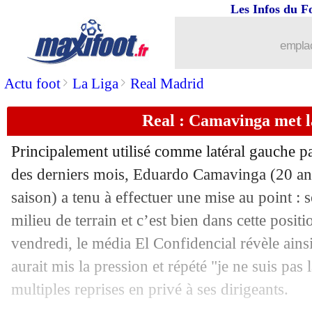
Les Infos du F
26/05
Real
: Ancelotti insiste pour Mendy
emplac
26/05
Brest
: Roy prévient l'OM
>
>
Actu foot
La Liga
Real Madrid
26/05
Arsenal
: le mercato, le message d'Art
Real : Camavinga met l
26/05
PSG
: Willian pousse Neymar vers M
Principalement utilisé comme latéral gauche p
26/05
Man Utd
: Ten Hag confiant pour De 
des derniers mois, Eduardo
Camavinga
(20 an
saison) a tenu à effectuer une mise au point : s
26/05
Divers
: Rothen répond sèchement à 
milieu de terrain et c’est bien dans cette positi
vendredi, le média El Confidencial révèle ainsi
26/05
Real
: Asensio vers un départ
aurait mis la pression et répété "je ne suis pas 
multiples reprises en privé à ses dirigeants.
26/05
Nice
: Digard reprend Dante