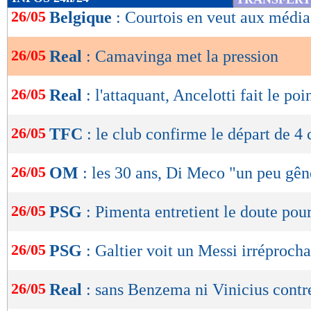
de
26/05
Belgique
: Courtois en veut aux média
lecture
26/05
Real
: Camavinga met la pression
OK
26/05
Real
: l'attaquant, Ancelotti fait le poi
26/05
TFC
: le club confirme le départ de 4 
26/05
OM
: les 30 ans, Di Meco "un peu gên
26/05
PSG
: Pimenta entretient le doute pour
26/05
PSG
: Galtier voit un Messi irréproch
26/05
Real
: sans Benzema ni Vinicius contr