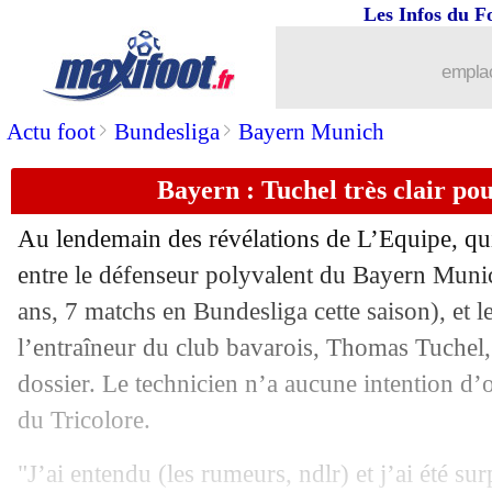
Les Infos du F
26/05
PSG
: Malcom en rêve encore
emplac
26/05
Lens
: Boura a une offre de Bastia
>
>
Actu foot
Bundesliga
Bayern Munich
26/05
Real
: Ancelotti va parler avec Hazard
Bayern : Tuchel très clair p
26/05
Belgique
: Courtois en veut aux média
Au lendemain des révélations de L’Equipe, qui 
26/05
Real
: Camavinga met la pression
entre le défenseur polyvalent du Bayern Mun
ans, 7 matchs en Bundesliga cette saison), et l
26/05
Real
: l'attaquant, Ancelotti fait le poi
l’entraîneur du club bavarois, Thomas Tuchel,
dossier. Le technicien n’a aucune intention d’o
26/05
TFC
: le club confirme le départ de 4 
du Tricolore.
26/05
OM
: les 30 ans, Di Meco "un peu gên
"J’ai entendu (les rumeurs, ndlr) et j’ai été su