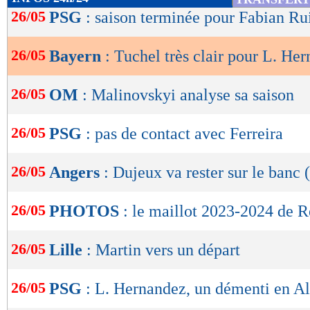
de
26/05
PSG
: saison terminée pour Fabian Ru
lecture
26/05
Bayern
: Tuchel très clair pour L. He
OK
26/05
OM
: Malinovskyi analyse sa saison
26/05
PSG
: pas de contact avec Ferreira
26/05
Angers
: Dujeux va rester sur le banc (
26/05
PHOTOS
: le maillot 2023-2024 de 
26/05
Lille
: Martin vers un départ
26/05
PSG
: L. Hernandez, un démenti en A