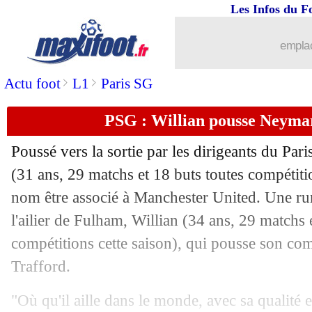
Les Infos du F
emplac
>
>
Actu foot
L1
Paris SG
PSG : Willian pousse Neyma
Poussé vers la sortie par les dirigeants du Pa
(31 ans, 29 matchs et 18 buts toutes compétiti
nom être associé à Manchester United. Une rum
l'ailier de Fulham,
Willian
(34 ans, 29 matchs e
compétitions cette saison), qui pousse son comp
Trafford.
"Où qu'il aille dans le monde, avec sa qualité et