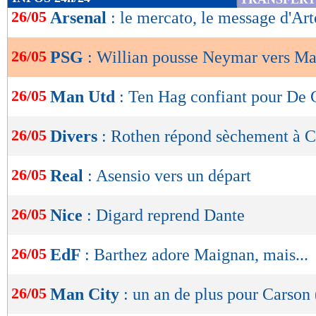
de
26/05
Arsenal
: le mercato, le message d'Art
lecture
26/05
PSG
: Willian pousse Neymar vers M
OK
26/05
Man Utd
: Ten Hag confiant pour De 
26/05
Divers
: Rothen répond sèchement à 
26/05
Real
: Asensio vers un départ
26/05
Nice
: Digard reprend Dante
26/05
EdF
: Barthez adore Maignan, mais...
26/05
Man City
: un an de plus pour Carson 