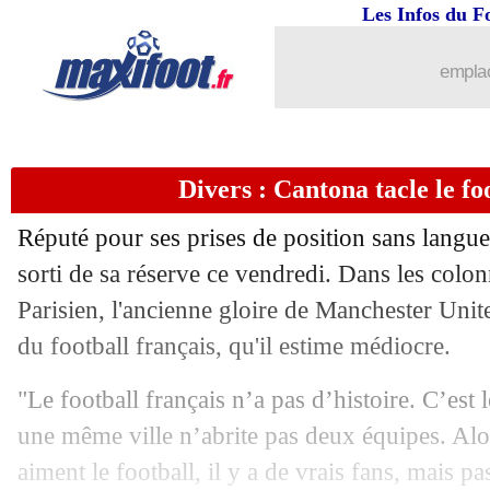
Les Infos du F
emplac
...
brèves d'AUJOURD'HUI ( 6 août 202
Divers : Cantona tacle le fo
...
Liste des brèves du sam. 27 mai 2023
Réputé pour ses prises de position sans langue
26/05
Nat.
: le Red Star finit 3e, Nancy relég
sorti de sa réserve ce vendredi. Dans les colo
Parisien, l'ancienne gloire de Manchester Unit
26/05
L2
: le classement provisoire
du football français, qu'il estime médiocre.
26/05
L2
: les résultats de la soirée
"Le football français n’a pas d’histoire. C’est
une même ville n’abrite pas deux équipes. Alor
26/05
Real
: Ancelotti insiste pour Mendy
aiment le football, il y a de vrais fans, mais p