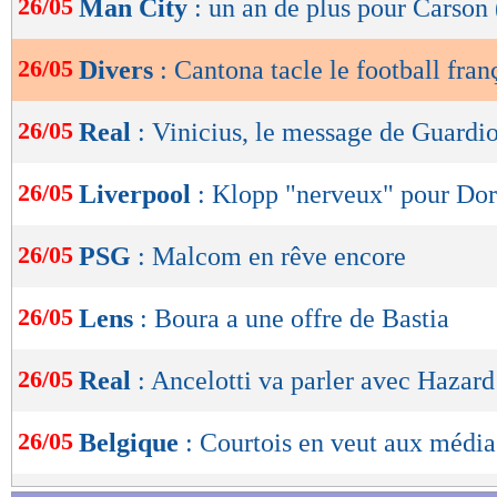
26/05
Man City
: un an de plus pour Carson 
de
lecture
26/05
Divers
: Cantona tacle le football fran
OK
26/05
Real
: Vinicius, le message de Guardi
26/05
Liverpool
: Klopp "nerveux" pour Do
26/05
PSG
: Malcom en rêve encore
26/05
Lens
: Boura a une offre de Bastia
26/05
Real
: Ancelotti va parler avec Hazard
26/05
Belgique
: Courtois en veut aux média