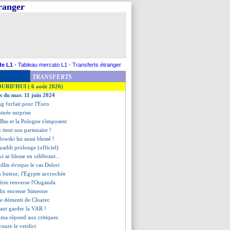
tranger
de L1
-
Tableau mercato L1
-
Transferts étranger
TRANSFERTS
OURD'HUI ( 6 août 2026)
es du mar. 11 juin 2024
ng forfait pour l'Euro
uinée surprise
-Bas et la Pologne s'imposent
 tient son partenaire !
owski lui aussi blessé !
ouaddi prolonge (officiel)
i se blesse en célébrant...
ollin évoque le cas Delort
h buteur, l'Egypte accrochée
gérie renverse l'Ouganda
élix encense Simeone
 le démenti de Cloarec
 faut garder la VAR !
ma répond aux critiques
voure le verdict