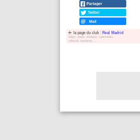
Partager
Twitter
Mail
la page du club :
Real Madrid
bilan, stats, réultats, calendrier,
effectif, tranferts, ...