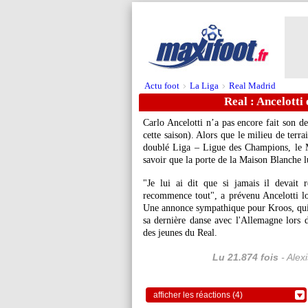
Actu foot
La Liga
Real Madrid
>
>
Real : Ancelotti
Carlo Ancelotti n’a pas encore fait son d
cette saison). Alors que le milieu de terr
doublé Liga – Ligue des Champions, le M
savoir que la porte de la Maison Blanche lu
"Je lui ai dit que si jamais il devait
recommence tout", a prévenu Ancelotti lor
Une annonce sympathique pour Kroos, qui e
sa dernière danse avec l'Allemagne lors d
des jeunes du Real.
Lu 21.874 fois
- Alex
afficher les réactions (4)