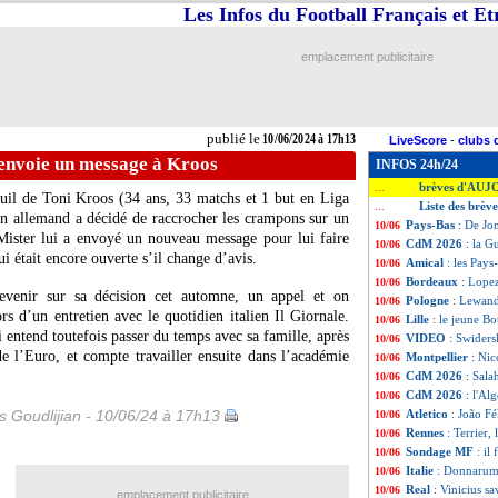
Les Infos du Football Français et E
emplacement publicitaire
publié le
10/06/2024 à 17h13
LiveScore
-
clubs 
 envoie un message à Kroos
INFOS 24h/24
brèves d'AUJ
...
euil de Toni
Kroos
(34 ans, 33 matchs et 1 but en Liga
Liste des brèv
...
ain allemand a décidé de raccrocher les crampons sur un
Pays-Bas
: De Jo
10/06
ister lui a envoyé un nouveau message pour lui faire
CdM 2026
: la G
10/06
i était encore ouverte s’il change d’avis.
Amical
: les Pays
10/06
Bordeaux
: Lopez
10/06
 revenir sur sa décision cet automne, un appel et on
Pologne
: Lewand
10/06
s d’un entretien avec le quotidien italien Il Giornale.
Lille
: le jeune B
10/06
ntend toutefois passer du temps avec sa famille, après
VIDEO
: Swidersk
10/06
e l’Euro, et compte travailler ensuite dans l’académie
Montpellier
: Nic
10/06
CdM 2026
: Sala
10/06
CdM 2026
: l'Al
10/06
is Goudlijian - 10/06/24 à 17h13
Atletico
: João F
10/06
Rennes
: Terrier,
10/06
Sondage MF
: il
10/06
Italie
: Donnarum
10/06
Real
: Vinicius sa
10/06
emplacement publicitaire