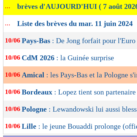
...
brèves d'AUJOURD'HUI ( 7 août 202
de
lecture
...
Liste des brèves du mar. 11 juin 2024
OK
10/06
Pays-Bas
: De Jong forfait pour l'Euro
10/06
CdM 2026
: la Guinée surprise
10/06
Amical
: les Pays-Bas et la Pologne s
10/06
Bordeaux
: Lopez tient son partenaire
10/06
Pologne
: Lewandowski lui aussi bless
10/06
Lille
: le jeune Bouaddi prolonge (offi