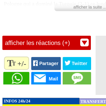
Pologne qui a dominé la Turquie (2-1) ce lundi
afficher la suite ..
Mais plus que cette courte victoire acquise grâ
Zalewski (90e), les Polonais retiendront les b
(
voir la brève de 21h26
) et de Robert Lewand
21h54
) qui s'ajoutent au forfait d'Arkadiusz M
afficher les réactions (+)
Retrouvez tous les résultats, les buteurs et
SCORE de Maxifoot.
T
+/-
T
Partager
Twitter
Lu 8.655 fois
- Eric Bethsy - 
Règlez la
taille du
Mail
texte
pour
l'adapter
à vos
INFOS 24h/24
TRANSFERT
préférences