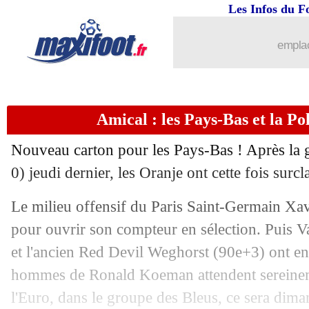
Les Infos du F
emplac
Amical : les Pays-Bas et la Po
Nouveau carton pour les Pays-Bas ! Après la g
0) jeudi dernier, les Oranje ont cette fois surcl
Le milieu offensif du Paris Saint-Germain Xav
pour ouvrir son compteur en sélection. Puis V
et l'ancien Red Devil Weghorst (90e+3) ont enf
hommes de Ronald Koeman attendent sereineme
l'Euro, dans le groupe des Bleus, ce sera dima