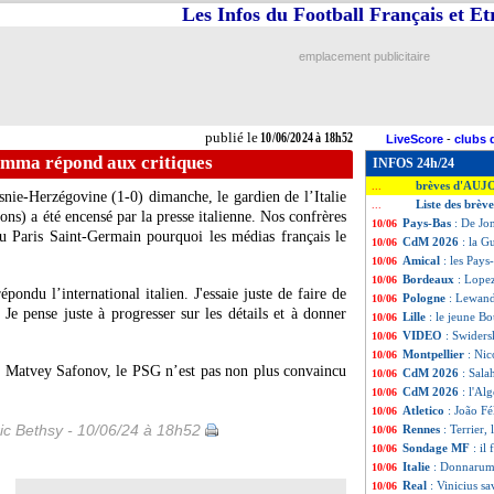
Les Infos du Football Français et E
emplacement publicitaire
publié le
10/06/2024 à 18h52
LiveScore
-
clubs 
umma répond aux critiques
INFOS 24h/24
brèves d'AUJ
...
snie-Herzégovine (1-0) dimanche, le gardien de l’Italie
Liste des brèv
...
s) a été encensé par la presse italienne. Nos confrères
Pays-Bas
: De Jo
10/06
u Paris Saint-Germain pourquoi les médias français le
CdM 2026
: la G
10/06
Amical
: les Pays
10/06
Bordeaux
: Lopez
10/06
pondu l’international italien. J'essaie juste de faire de
Pologne
: Lewand
10/06
e pense juste à progresser sur les détails et à donner
Lille
: le jeune B
10/06
VIDEO
: Swidersk
10/06
Montpellier
: Nic
10/06
e Matvey Safonov, le PSG n’est pas non plus convaincu
CdM 2026
: Sala
10/06
CdM 2026
: l'Al
10/06
Atletico
: João F
10/06
ic Bethsy - 10/06/24 à 18h52
Rennes
: Terrier,
10/06
Sondage MF
: il
10/06
Italie
: Donnarum
10/06
Real
: Vinicius sa
10/06