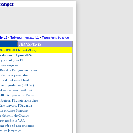
tranger
de L1
-
Tableau mercato L1
-
Transferts étranger
TRANSFERTS
OURD'HUI ( 6 août 2026)
es du mar. 11 juin 2024
ng forfait pour l'Euro
uinée surprise
-Bas et la Pologne s'imposent
 tient son partenaire !
owski lui aussi blessé !
ouaddi prolonge (officiel)
i se blesse en célébrant...
ollin évoque le cas Delort
h buteur, l'Egypte accrochée
gérie renverse l'Ouganda
élix encense Simeone
 le démenti de Cloarec
 faut garder la VAR !
ma répond aux critiques
voure le verdict