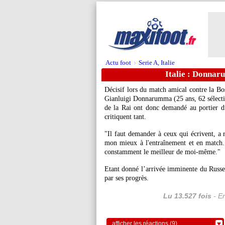
Actu foot
Serie A, Italie
>
Italie : Donnar
Décisif lors du match amical contre la Bo
Gianluigi Donnarumma (25 ans, 62 sélection
de la Rai ont donc demandé au portier d
critiquent tant.
"Il faut demander à ceux qui écrivent, a ré
mon mieux à l'entraînement et en match. J
constamment le meilleur de moi-même."
Etant donné l’arrivée imminente du Russ
par ses progrès.
Lu 13.527 fois
- Er
afficher les réactions (9)