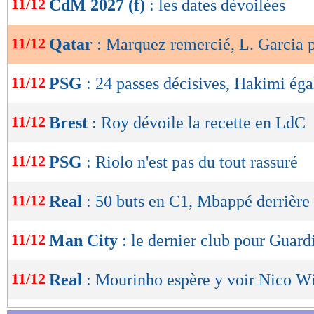
11/12
CdM 2027 (f)
: les dates dévoilées
de
lecture
11/12
Qatar
: Marquez remercié, L. Garcia p
OK
11/12
PSG
: 24 passes décisives, Hakimi ég
11/12
Brest
: Roy dévoile la recette en LdC
11/12
PSG
: Riolo n'est pas du tout rassuré
11/12
Real
: 50 buts en C1, Mbappé derrière
11/12
Man City
: le dernier club pour Guard
11/12
Real
: Mourinho espère y voir Nico W