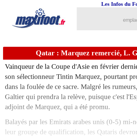
11/12
LdC
: Lille-Sturm Graz, les compos
Les Infos du F
11/12
Lyon
: Cherki ne pense qu'à prendre du
emplac
11/12
CdM
: les pays hôtes de 2030 et 2034
Qatar : Marquez remercié, L. G
11/12
Lyon
: Veretout valide la méthode Sag
Vainqueur de la Coupe d'Asie en février dernier
11/12
Real
: Leverkusen refroidi par Güler
son sélectionneur Tintin Marquez, pourtant pr
dans la foulée de ce sacre. Malgré les rumeurs,
11/12
LdC (U19)
: Monaco battu mais qualif
Galtier qui prendra la relève, puisque c'est l'
11/12
LdC (U19)
: le nul de Lille élimine l
adjoint de Marquez, qui a été promu.
Balayés par les Emirats arabes unis (0-5) mi-
11/12
Chelsea
: Estevão n'a pas peur de la c
leur groupe de qualification, les Qataris devro