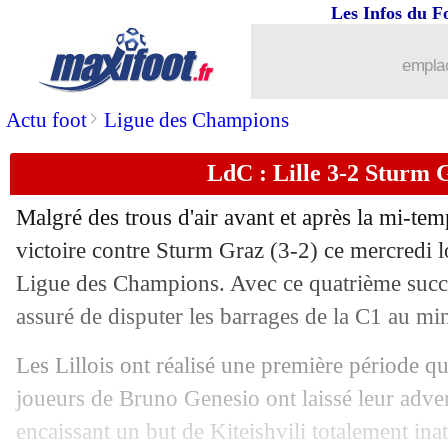
Les Infos du F
11/12
Monaco
: Kehrer veut apprendre de ce
emplac
11/12
PSG
: Mbappé, la réaction du club
>
Actu foot
Ligue des Champions
11/12
Monaco
: Ben Seghir regrette les erre
LdC : Lille 3-2 Sturm G
11/12
LdC
: le classement complet
Malgré des trous d'air avant et après la mi-tem
11/12
LdC
: les résultats de la soirée
victoire contre Sturm Graz (3-2) ce mercredi l
Ligue des Champions. Avec ce quatrième succ
11/12
LdC
: Arsenal 3-0 Monaco (fini)
assuré de disputer les barrages de la C1 au m
11/12
VIDEO
: 3-0, Arsenal corrige Monaco
Les Lillois ont réalisé une première période qua
joueurs de Bruno Genesio ont laissé leur adve
11/12
VIDEO
: le doublé de Saka enterre Mo
encaissant un but de Kiteishvili totalement inat