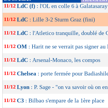
passivité de Geyrhofer et Johnston pour décle
de
11/12
LdC (f)
: l'OL en colle 6 à Galatasaray
lecture
ras de terre (1-0, 38e). Puis Bakker a doublé la
0, 45e+4). Mais le LOSC a donc gâché ce bon 
11/12
LdC
: Lille 3-2 Sturm Graz (fini)
OK
but évitable sur un dégagement raté de Bouadd
11/12
LdC
: l'Atletico tranquille, doublé d
Le jeune Bouaddi n’a pas vécu une bonne soiré
11/12
OM
: Harit ne se verrait pas signer a
réduction du score autrichienne, le milieu de
but à son équipe sur un ballon perdu au milieu 
11/12
LdC
: Arsenal-Monaco, les compos
Biereth (2-2, 47e). Cette égalisation a déstabili
durant de longues minutes, mais les Autrichien
11/12
Chelsea
: porte fermée pour Badiashil
profiter pour marquer durant leur temps fort. 
dans le dernier quart d’heure et repris l’avant
11/12
Lyon
: P. Sage - "on va savoir où on en
minute après avoir pénétré sur la pelouse, Har
11/12
C3
: Bilbao s'empare de la 1ère place
décalage de David pour marquer d’une frappe d