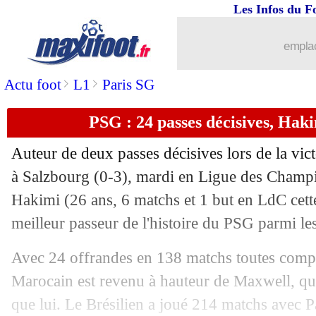
Les Infos du F
11/12
Lyon
: Cherki ne pense qu'à prendre du
emplac
11/12
CdM
: les pays hôtes de 2030 et 2034
>
>
Actu foot
L1
Paris SG
11/12
Lyon
: Veretout valide la méthode Sag
PSG : 24 passes décisives, Hak
11/12
Real
: Leverkusen refroidi par Güler
Auteur de deux passes décisives lors de la vic
11/12
LdC (U19)
: Monaco battu mais qualif
à Salzbourg (0-3), mardi en Ligue des Champio
Hakimi
(26 ans, 6 matchs et 1 but en LdC cette
11/12
LdC (U19)
: le nul de Lille élimine l
meilleur passeur de l'histoire du PSG parmi le
11/12
Chelsea
: Estevão n'a pas peur de la c
Avec 24 offrandes en 138 matchs toutes compé
Marocain est revenu à hauteur de Maxwell, qu
11/12
Arsenal
: Arteta ouvre la porte à des r
que lui. Le Brésilien a joué 214 matchs avec P