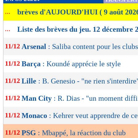
de
...
brèves d'AUJOURD'HUI ( 9 août 202
lecture
Et de conclure : "Fondamentalement, il s’agit
foi, d’honnêteté, de maintien des valeurs et du 
OK
...
Liste des brèves du jeu. 12 décembre 
parisienne et de ses supporters, ce qui est plu
quel joueur. Après la décision d’aujourd’hui, l
11/12
Arsenal
: Saliba content pour les clubs
qu’une solution amiable puisse être trouvée, af
11/12
Barça
: Koundé apprécie le style
puissent enfin tourner la page."
Lu 16.241 fois
- Romain Rigaux -
11/12
Lille
: B. Genesio - "ne rien s'interdire
11/12
Man City
: R. Dias - "un moment diffi
11/12
Monaco
: Kehrer veut apprendre de ce
11/12
PSG
: Mbappé, la réaction du club