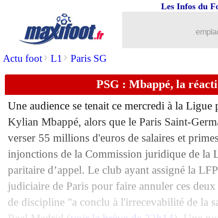
Les Infos du F
emplac
>
>
Actu foot
L1
Paris SG
PSG : Mbappé, la réacti
Une audience se tenait ce mercredi à la Ligue
Kylian Mbappé, alors que le Paris Saint-Germa
verser 55 millions d'euros de salaires et prim
injonctions de la Commission juridique de la
paritaire d’appel. Le club ayant assigné la LFP
judiciaire de Paris pour faire annuler ces deu
de discipline "a conclu à l'irrecevabilité de la 