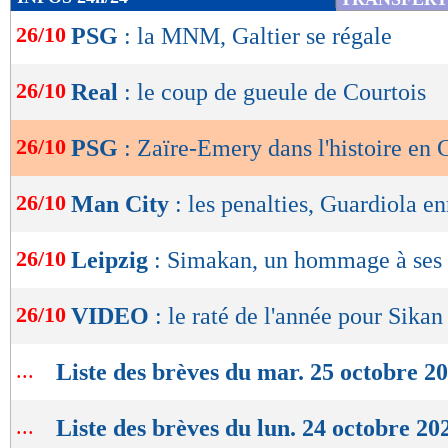
de
26/10
PSG
: la MNM, Galtier se régale
lecture
OK
26/10
Real
: le coup de gueule de Courtois
26/10
PSG
: Zaïre-Emery dans l'histoire en 
26/10
Man City
: les penalties, Guardiola e
26/10
Leipzig
: Simakan, un hommage à ses 
26/10
VIDEO
: le raté de l'année pour Sikan
...
Liste des brèves du mar. 25 octobre 2
...
Liste des brèves du lun. 24 octobre 20