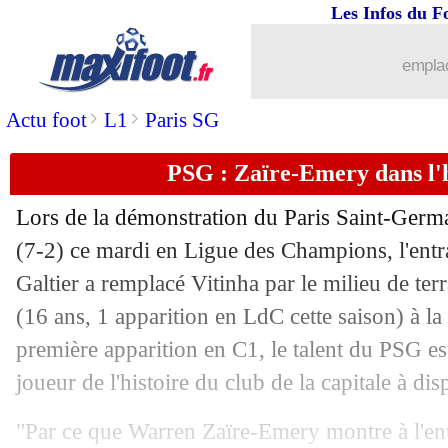
Les Infos du F
26/10
Man Utd
: Varane absent jusqu'au Mo
emplac
26/10
Sporting
: Amorim répond encore sur
>
>
Actu foot
L1
Paris SG
26/10
Francfort
: la L1, le constat cash de
PSG : Zaïre-Emery dans l'h
26/10
PSG
: la MNM, Vitinha se sent privilé
Lors de la démonstration du Paris Saint-Germ
(7-2) ce mardi en Ligue des Champions, l'entr
26/10
Man City
: Håland, les explications d
Galtier a remplacé Vitinha par le milieu de te
26/10
(16 ans, 1 apparition en LdC cette saison) à la
Real
: Ancelotti n'accable pas ses joue
première apparition en C1, le talent du PSG es
26/10
OM
: Di Meco dézingue Gerson !
joueur de l'histoire du club de la capitale à dis
26/10
Lyon
: Benzema ouvre la porte à un re
"Par ce que Warren Zaïre-Emery montre à l'en