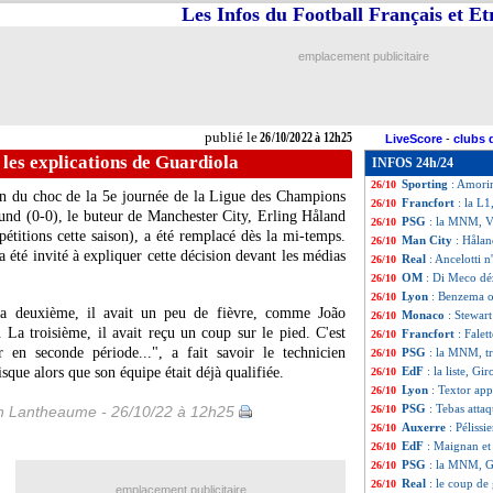
Les Infos du Football Français et E
LdC (U19)
: l'OM
26/10
Juve
: Di Canio 
26/10
Palmeiras
: déjà
26/10
emplacement publicitaire
Bayern
: Nagelsm
26/10
Juve
: un docume
26/10
Real
: un problè
26/10
Man Utd
: Ten H
26/10
publié le
26/10/2022 à 12h25
LiveScore
-
clubs 
PSG
: Kimpembe,
26/10
les explications de Guardiola
INFOS 24h/24
Man Utd
: Varan
26/10
Sporting
: Amori
26/10
ion du choc de la 5e journée de la Ligue des Champions
Francfort
: la L
26/10
und (0-0), le buteur de Manchester City, Erling Håland
PSG
: la MNM, Vi
26/10
étitions cette saison), a été remplacé dès la mi-temps.
Man City
: Hålan
26/10
été invité à expliquer cette décision devant les médias
Real
: Ancelotti n
26/10
OM
: Di Meco dé
26/10
Lyon
: Benzema o
26/10
. La deuxième, il avait un peu de fièvre, comme João
Monaco
: Stewart
26/10
). La troisième, il avait reçu un coup sur le pied. C'est
Francfort
: Falet
26/10
r en seconde période...", a fait savoir le technicien
PSG
: la MNM, tr
26/10
sque alors que son équipe était déjà qualifiée.
EdF
: la liste, G
26/10
Lyon
: Textor ap
26/10
PSG
: Tebas atta
 Lantheaume - 26/10/22 à 12h25
26/10
Auxerre
: Pélissie
26/10
EdF
: Maignan et
26/10
PSG
: la MNM, Ga
26/10
Real
: le coup de
26/10
emplacement publicitaire