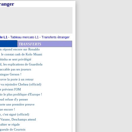
tranger
 battu et éliminé
a vu une défense honteuse
 un record pour Endrick !
ann ne regrette pas Lewandowski
nt secret sur Ronaldo retrouvé
me d'attitude pour Camavinga
ag confirme le retour de CR7
de L1
-
Tableau mercato L1
-
Transferts étranger
 la pique de Nasri
TRANSFERTS
e absent jusqu'au Mondial
m répond encore sur Ronaldo
1, le constat cash de Kolo Muani
tinha se sent privilégié
d, les explications de Guardiola
'accable pas ses joueurs
zingue Gerson !
uvre la porte à un retour
 va rejoindre Chelsea (officiel)
te prévient l'OM
io le plus prolifique d'Europe !
iroud refuse d'y penser
porte une première preuve
que encore !
r, c'est signé (officiel)
 Varane, Deschamps attend
ltier se régale
 gueule de Courtois