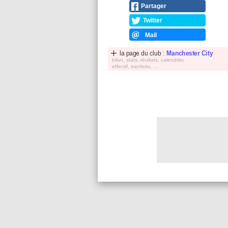
Partager
Twitter
Mail
la page du club :
Manchester City
bilan, stats, réultats, calendrier,
effectif, tranferts, ...