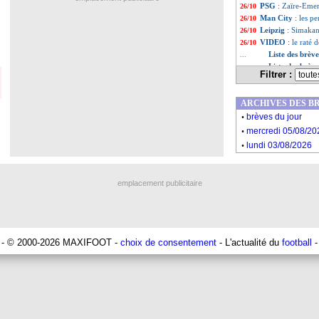
PSG
: Zaïre-Emer
26/10
Man City
: les p
26/10
Leipzig
: Simakan
26/10
VIDEO
: le raté
26/10
Liste des brèv
...
Liste des brèv
...
Filtrer :
ARCHIVES DES B
.
brèves du jour
.
mercredi 05/08/20
.
lundi 03/08/2026
emplacement publicitaire
- © 2000-2026 MAXIFOOT -
choix de consentement
- L'actualité du
football
-