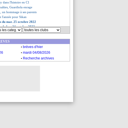
y dans l'histoire en C1
enalties, Guardiola enrage
, un hommage à ses parents
 de l'année pour Sikan
es du mar. 25 octobre 2022
es du lun. 24 octobre 2022
REVES
.
brèves d'hier
.
26
mardi 04/08/2026
.
Recherche archives