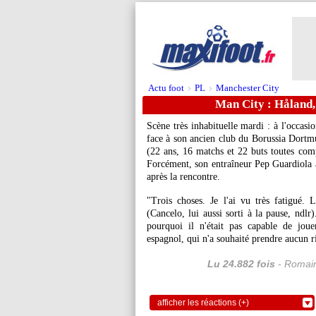
Actu foot
PL
Manchester City
>
>
Man City : Håland, 
Scène très inhabituelle mardi : à l'occas
face à son ancien club du Borussia Dortm
(22 ans, 16 matchs et 22 buts toutes comp
Forcément, son entraîneur Pep Guardiola a 
après la rencontre.
"Trois choses. Je l'ai vu très fatigué
(Cancelo, lui aussi sorti à la pause, ndlr
pourquoi il n'était pas capable de joue
espagnol, qui n'a souhaité prendre aucun ri
Lu 24.882 fois
- Romain
afficher les réactions (+)