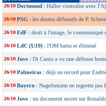
de
26/10
Dortmund
: Haller s'entraîne avec l'A
lecture
26/10
PSG
: les doutes défensifs de P. Schm
OK
26/10
EdF
: droit à l'image, le communiqué 
26/10
LdC (U19)
: l'OM battu et éliminé
26/10
Juve
: Di Canio a vu une défense hont
26/10
Palmeiras
: déjà un record pour Endri
26/10
Bayern
: Nagelsmann ne regrette pa
26/10
Juve
: un document secret sur Ronaldo