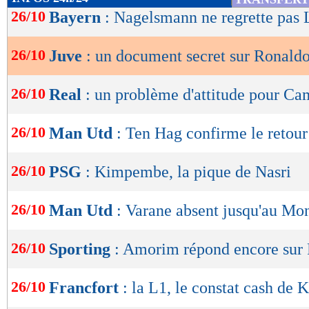
de
26/10
Bayern
: Nagelsmann ne regrette pa
lecture
26/10
Juve
: un document secret sur Ronaldo
OK
26/10
Real
: un problème d'attitude pour C
26/10
Man Utd
: Ten Hag confirme le retou
26/10
PSG
: Kimpembe, la pique de Nasri
26/10
Man Utd
: Varane absent jusqu'au Mo
26/10
Sporting
: Amorim répond encore sur
26/10
Francfort
: la L1, le constat cash de