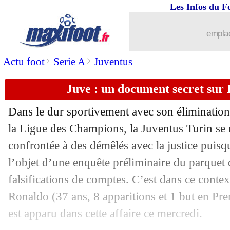
Les Infos du F
26/10
Man Utd
: le message de Ronaldo aprè
emplac
26/10
Lens
: Fofana, Haise explique son co
>
>
Actu foot
Serie A
Juventus
26/10
Montpellier
: entorse de la cheville 
Juve : un document secret sur
26/10
EdF
: Deschamps prioritaire pour l'ap
Dans le dur sportivement avec son élimination
26/10
Juve
: Di Maria rêve d'un autre club
la Ligue des Champions, la Juventus Turin se
confrontée à des démêlés avec la justice puisqu
26/10
Villarreal
: Pochettino a dit non
l’objet d’une enquête préliminaire du parquet 
falsifications de comptes. C’est dans ce conte
26/10
Arsenal
: 2 recrues en janvier ?
Ronaldo (37 ans, 8 apparitions et 1 but en Pre
est apparu dans cette affaire ce mercredi.
26/10
EdF
: au tour de Digne de revenir