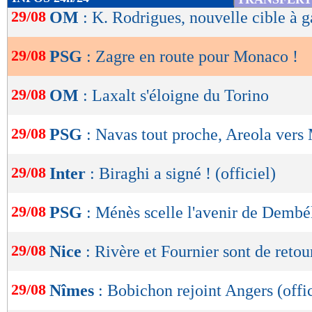
de
29/08
OM
: K. Rodrigues, nouvelle cible à 
lecture
29/08
PSG
: Zagre en route pour Monaco !
OK
29/08
OM
: Laxalt s'éloigne du Torino
29/08
PSG
: Navas tout proche, Areola vers
29/08
Inter
: Biraghi a signé ! (officiel)
29/08
PSG
: Ménès scelle l'avenir de Dembé
29/08
Nice
: Rivère et Fournier sont de retour
29/08
Nîmes
: Bobichon rejoint Angers (offic