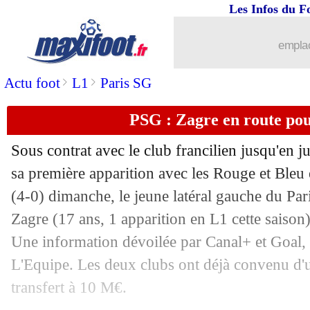
Les Infos du F
29/08
OM
: Sakai prolonge jusqu'en 2022 (of
emplac
29/08
Bordeaux
: Costil prolonge (officiel)
>
>
Actu foot
L1
Paris SG
29/08
PSG
: accord avec le Barça pour Ney
PSG : Zagre en route po
29/08
Dijon
: un joueur de la Juve débarque (
Sous contrat avec le club francilien jusqu'en jui
29/08
Nice
: Claude-Maurice arrive aussi (off
sa première apparition avec les Rouge et Bleu
(4-0) dimanche, le jeune latéral gauche du Pa
29/08
EdF
: Dembélé agace Deschamps
Zagre
(17 ans, 1 apparition en L1 cette saison
Une information dévoilée par Canal+ et Goal,
29/08
EdF
: Laporte, un retour "logique" p
L'Equipe. Les deux clubs ont déjà convenu d'
transfert à 10 M€.
29/08
EdF
: Deschamps justifie le choix Iko