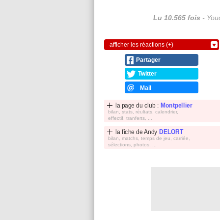
Lu 10.565 fois
- Youc
afficher les réactions (+)
Partager
Twitter
Mail
la page du club :
Montpellier
bilan, stats, réultats, calendrier,
effectif, tranferts, ...
la fiche de
Andy
DELORT
bilan, matchs, temps de jeu, carriée,
sélections, photos, ...