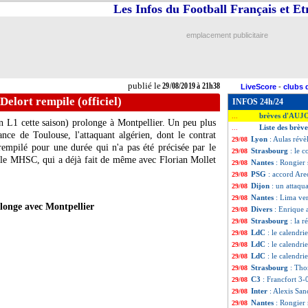
Les Infos du Football Français et E
emplacement publicitaire
publié le
29/08/2019 à 21h38
LiveScore
-
clubs 
Delort rempile (officiel)
INFOS 24h/24
brèves d'AUJ
...
n L1 cette saison) prolonge à Montpellier. Un peu plus
Liste des brèv
...
nce de Toulouse, l'attaquant algérien, dont le contrat
Lyon
: Aulas révè
29/08
 rempilé pour une durée qui n'a pas été précisée par le
Strasbourg
: le 
29/08
 le MHSC, qui a déjà fait de même avec Florian Mollet
Nantes
: Rongier
29/08
PSG
: accord Are
29/08
Dijon
: un attaqua
29/08
Nantes
: Lima ver
29/08
longe avec Montpellier
Divers
: Enrique 
29/08
Strasbourg
: la 
29/08
LdC
: le calendrie
29/08
LdC
: le calendri
29/08
LdC
: le calendr
29/08
Strasbourg
: Tho
29/08
C3
: Francfort 3
29/08
Inter
: Alexis San
29/08
Nantes
: Rongier 
29/08