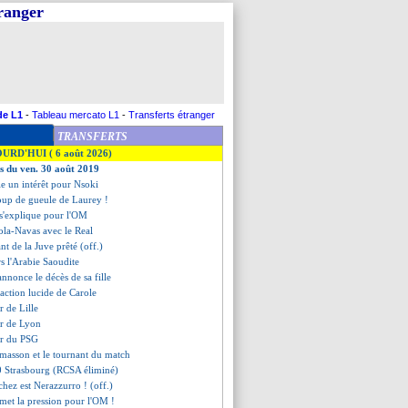
tranger
de L1
-
Tableau mercato L1
-
Transferts étranger
TRANSFERTS
OURD'HUI ( 6 août 2026)
es du ven. 30 août 2019
le un intérêt pour Nsoki
coup de gueule de Laurey !
 s'explique pour l'OM
ola-Navas avec le Real
nt de la Juve prêté (off.)
s l'Arabie Saoudite
annonce le décès de sa fille
réaction lucide de Carole
r de Lille
er de Lyon
ier du PSG
masson et le tournant du match
-0 Strasbourg (RCSA éliminé)
chez est Nerazzurro ! (off.)
met la pression pour l'OM !