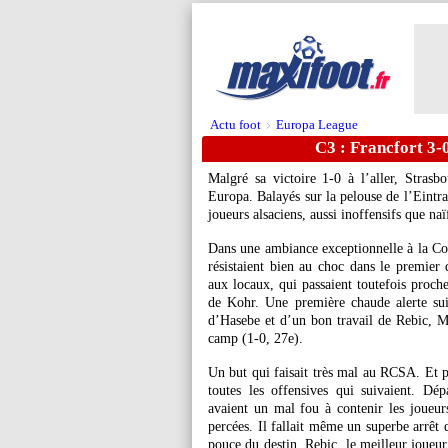
Actu foot
Europa League
>
C3 : Francfort 3-
Malgré sa victoire 1-0 à l’aller, Stras
Europa. Balayés sur la pelouse de l’Eintrac
joueurs alsaciens, aussi inoffensifs que n
Dans une ambiance exceptionnelle à la Co
résistaient bien au choc dans le premier q
aux locaux, qui passaient toutefois proche
de Kohr. Une première chaude alerte sui
d’Hasebe et d’un bon travail de Rebic, M
camp (1-0, 27e).
Un but qui faisait très mal au RCSA. Et po
toutes les offensives qui suivaient. D
avaient un mal fou à contenir les joueurs
percées. Il fallait même un superbe arrêt 
pouce du destin, Rebic, le meilleur joueur