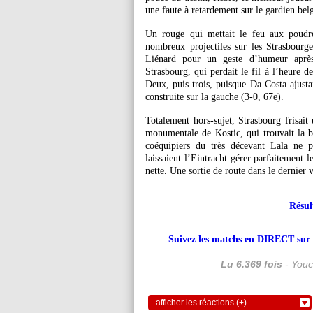
une faute à retardement sur le gardien bel
Un rouge qui mettait le feu aux poudre
nombreux projectiles sur les Strasbourgeo
Liénard pour un geste d’humeur aprè
Strasbourg, qui perdait le fil à l’heure 
Deux, puis trois, puisque Da Costa ajusta
construite sur la gauche (3-0, 67e).
Totalement hors-sujet, Strasbourg frisait
monumentale de Kostic, qui trouvait la ba
coéquipiers du très décevant Lala ne p
laissaient l’Eintracht gérer parfaitement 
nette. Une sortie de route dans le dernier v
Résul
Suivez les matchs en DIRECT sur le
Lu 6.369 fois
- Youc
afficher les réactions (+)