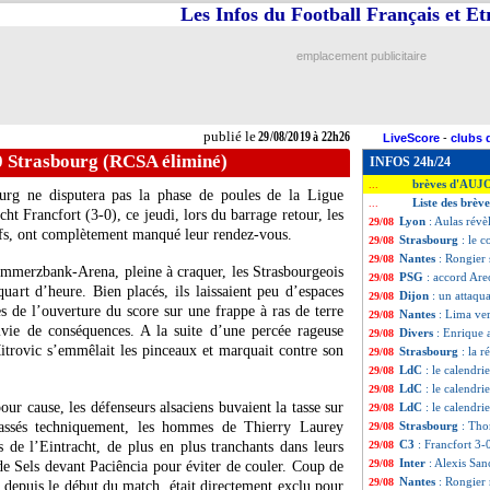
Les Infos du Football Français et E
emplacement publicitaire
publié le
29/08/2019 à 22h26
LiveScore
-
clubs 
0 Strasbourg (RCSA éliminé)
INFOS 24h/24
brèves d'AUJ
...
bourg ne disputera pas la phase de poules de la Ligue
Liste des brèv
...
ht Francfort (3-0), ce jeudi, lors du barrage retour, les
Lyon
: Aulas révè
29/08
aïfs, ont complètement manqué leur rendez-vous.
Strasbourg
: le 
29/08
Nantes
: Rongier
29/08
mmerzbank-Arena, pleine à craquer, les Strasbourgeois
PSG
: accord Are
29/08
uart d’heure. Bien placés, ils laissaient peu d’espaces
Dijon
: un attaqua
29/08
s de l’ouverture du score sur une frappe à ras de terre
Nantes
: Lima ver
29/08
vie de conséquences. A la suite d’une percée rageuse
Divers
: Enrique 
29/08
itrovic s’emmêlait les pinceaux et marquait contre son
Strasbourg
: la 
29/08
LdC
: le calendrie
29/08
LdC
: le calendri
29/08
ur cause, les défenseurs alsaciens buvaient la tasse sur
LdC
: le calendr
29/08
épassés techniquement, les hommes de Thierry Laurey
Strasbourg
: Tho
29/08
C3
: Francfort 3
 de l’Eintracht, de plus en plus tranchants dans leurs
29/08
Inter
: Alexis San
29/08
de Sels devant Paciência pour éviter de couler. Coup de
Nantes
: Rongier 
29/08
 depuis le début du match, était directement exclu pour