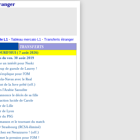
tranger
de L1
-
Tableau mercato L1
-
Transferts étranger
TRANSFERTS
OURD'HUI ( 7 août 2026)
es du ven. 30 août 2019
le un intérêt pour Nsoki
coup de gueule de Laurey !
 s'explique pour l'OM
ola-Navas avec le Real
nt de la Juve prêté (off.)
s l'Arabie Saoudite
annonce le décès de sa fille
réaction lucide de Carole
r de Lille
er de Lyon
ier du PSG
masson et le tournant du match
-0 Strasbourg (RCSA éliminé)
chez est Nerazzurro ! (off.)
met la pression pour l'OM !