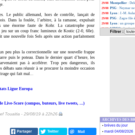
Montpellier
: Del
29/08
ge.
PSG
: Neymar ne
29/08
Lyon
: J.-M. Aulas
29/08
s. Le public allemand, hors de contrôle, lançait de
PSG
: Zagre file
29/08
is. Dans la foulée, l’arbitre, à la ramasse, expulsait
Lyon
: un groupe
29/08
s une énorme faute de Kohr. La catastrophe pour
VIDEO
: la réac
29/08
de jeu sur un coup franc lumineux de Kostic (2-0, 60e).
Filtrer :
PSG
: la réaction
29/08
it une nouvelle fois Sels après une action parfaitement
Lyon
: Sylvinho 
29/08
UEFA
: le bilan 
29/08
PSG
: N. Al-Khela
29/08
 un peu plus la correctionnelle sur une nouvelle frappe
UEFA
: van Dijk,
29/08
rre puis le poteau. Dans le dernier quart d’heure, les
C3
: Francfort-St
29/08
arvenaient pas à accélérer. Trop peu dangereux, ils
LdC
: le tirage c
29/08
les débats sans réussir à se procurer la moindre occasion
LdC
: Lille avec 
29/08
irage qui fait mal...
LdC
: Lyon avec 
29/08
LdC
: le PSG ave
29/08
América
: Ménez 
29/08
tats Ligue Europa
OM
: Benedetto 
29/08
Bordeaux
: A. Me
29/08
Real
: une inquié
29/08
 Live-Score (compos, buteurs, live tweets, ...)
PSG
: Neymar, l
29/08
Bayern
: Lewando
29/08
ef Touaitia - 29/08/19 à 22h26
Nice
: Vieira savo
29/08
ARCHIVES DES B
OM
: Sakai prolo
29/08
.
brèves du jour
Bordeaux
: Costi
29/08
.
PSG
: accord ave
Partager
Twitter
29/08
mardi 04/08/2026
Mail