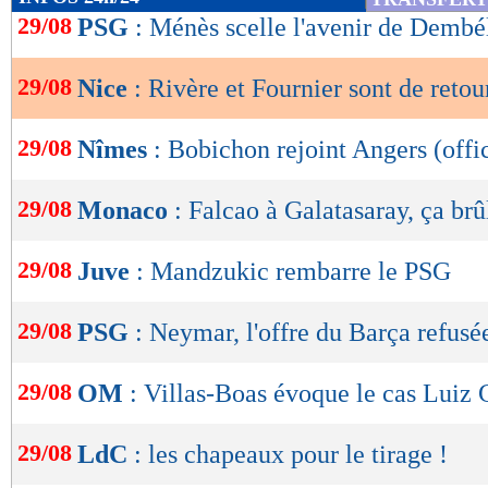
de
29/08
PSG
: Ménès scelle l'avenir de Dembé
lecture
29/08
Nice
: Rivère et Fournier sont de retour
OK
29/08
Nîmes
: Bobichon rejoint Angers (offic
29/08
Monaco
: Falcao à Galatasaray, ça brû
29/08
Juve
: Mandzukic rembarre le PSG
29/08
PSG
: Neymar, l'offre du Barça refusé
29/08
OM
: Villas-Boas évoque le cas Luiz
29/08
LdC
: les chapeaux pour le tirage !