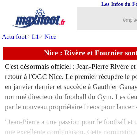
Les Infos du F
29/08
EdF
: Dembélé agace Deschamps
emplac
29/08
EdF
: Laporte, un retour "logique" p
>
>
Actu foot
L1
Nice
29/08
EdF
: Deschamps justifie le choix Iko
Nice : Rivère et Fournier sont
29/08
Lyon
: les détails du nouveau contrat 
C'est désormais officiel : Jean-Pierre Rivère et
29/08
EdF
: la liste avec Ikoné et Laporte !
retour à l'OGC Nice. Le premier récupère le p
en janvier dernier et succède à Gauthier Ganay
29/08
Atletico
: une entorse du genou pour 
nommé directeur du football du Gym. Les deu
par le nouveau propriétaire Ineos pour lancer 
29/08
Lille
: le président Lopez clôt le merc
"Jean-Pierre a une passion pour le football et
29/08
Nice
: c'est fait pour Dolberg (officiel)
une excellente combinaison. Cette nomination 