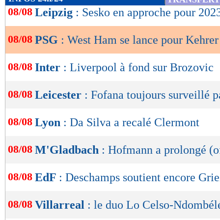
de
08/08
Leipzig
: Sesko en approche pour 202
lecture
08/08
PSG
: West Ham se lance pour Kehrer
OK
08/08
Inter
: Liverpool à fond sur Brozovic
08/08
Leicester
: Fofana toujours surveillé p
08/08
Lyon
: Da Silva a recalé Clermont
08/08
M'Gladbach
: Hofmann a prolongé (of
08/08
EdF
: Deschamps soutient encore Gr
08/08
Villarreal
: le duo Lo Celso-Ndombélé