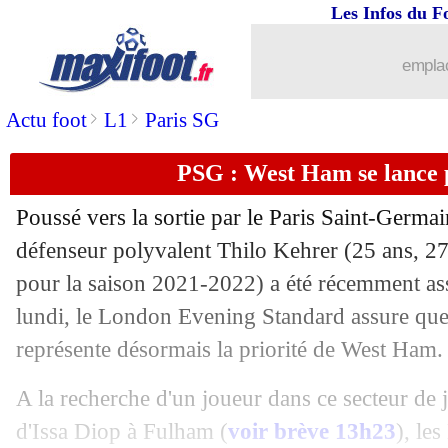
Les Infos du F
08/08
OM
: Rongier lucide sur le mercato
emplac
08/08
Galatasaray
: Mertens et Torreira ont
>
>
Actu foot
L1
Paris SG
08/08
Barça
: Alonso doit patienter
PSG : West Ham se lance
08/08
Divers
: les pistes d'Alvaro après l'OM
Poussé vers la sortie par le Paris Saint-Germai
08/08
PHOTOS
: un maillot violet pour Mo
défenseur polyvalent Thilo Kehrer (25 ans, 27
pour la saison 2021-2022) a été récemment ass
08/08
OM
: Rothen prévient Tudor
lundi, le London Evening Standard assure que 
représente désormais la priorité de West Ham.
08/08
Dortmund
: Modeste jusqu'en 2023 (of
A la recherche d'un joueur dans ce secteur de j
08/08
Naples
: De Laurentiis, la CAF alerte 
d'Issa Diop à Fulham (
voir brève 13h23
), le