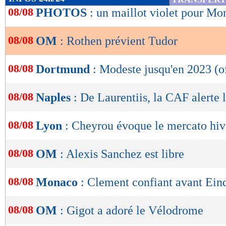
de
08/08
PHOTOS
: un maillot violet pour Mo
lecture
08/08
OM
: Rothen prévient Tudor
OK
08/08
Dortmund
: Modeste jusqu'en 2023 (of
08/08
Naples
: De Laurentiis, la CAF alerte 
08/08
Lyon
: Cheyrou évoque le mercato hiv
08/08
OM
: Alexis Sanchez est libre
08/08
Monaco
: Clement confiant avant Ei
08/08
OM
: Gigot a adoré le Vélodrome