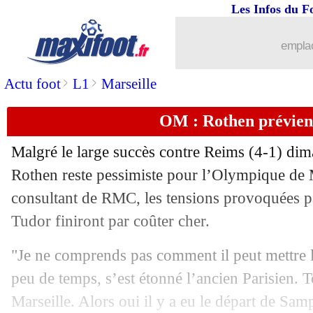
Les Infos du F
emplac
>
>
Actu foot
L1
Marseille
OM : Rothen prévien
Malgré le large succès contre Reims (4-1) di
Rothen reste pessimiste pour l’Olympique de M
consultant de RMC, les tensions provoquées pa
Tudor finiront par coûter cher.
"Je ne comprends pas comment il peut mettre le
peu de temps, s’est étonné l’ancien Parisien. T
...
brèves d'AUJOURD'HUI ( 9 août 202
Marseille. Alors oui il y a eu le départ de Samp