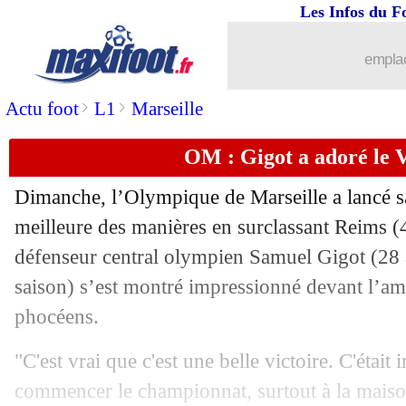
Les Infos du F
emplac
...
brèves d'AUJOURD'HUI ( 6 août 202
>
>
Actu foot
L1
Marseille
...
Liste des brèves du mar. 9 août 2022
OM : Gigot a adoré le
08/08
Monaco
: M. Sarr arrive, en attendant
Dimanche, l’Olympique de Marseille a lancé sa
08/08
L2
: Caen s'offre Metz
meilleure des manières en surclassant Reims (
défenseur central olympien Samuel Gigot (28 
08/08
VIDEO
: Saint-Maximin offre une Rol
saison) s’est montré impressionné devant l’am
phocéens.
08/08
OM
: Rongier lucide sur le mercato
"C'est vrai que c'est une belle victoire. C'était
08/08
Galatasaray
: Mertens et Torreira ont
commencer le championnat, surtout à la maiso