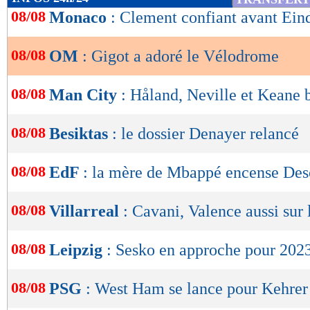
de
08/08
Monaco
: Clement confiant avant Ei
lecture
08/08
OM
: Gigot a adoré le Vélodrome
OK
08/08
Man City
: Håland, Neville et Keane 
08/08
Besiktas
: le dossier Denayer relancé
08/08
EdF
: la mère de Mbappé encense De
08/08
Villarreal
: Cavani, Valence aussi sur 
08/08
Leipzig
: Sesko en approche pour 202
08/08
PSG
: West Ham se lance pour Kehrer