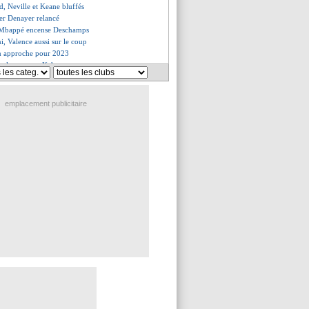
d, Neville et Keane bluffés
ier Denayer relancé
e Mbappé encense Deschamps
i, Valence aussi sur le coup
n approche pour 2023
se lance pour Kehrer
 à fond sur Brozovic
 toujours surveillé par Paris
 recalé Clermont
emplacement publicitaire
fmann a prolongé (officiel)
soutient encore Griezmann
uo Lo Celso-Ndombélé visé
 trouvé pour Rabiot, mais...
e incroyable lancée à De Jong !
 va bien rejoindre Fulham
 ça discute pour prolonger
cède à Blanc
en route pour Leipzig
ersiste pour Depay
réponse de Fofana
te se trouve à Dortmund
cart de 5 M€ avec Naples
iew insolite d'Håland
ise Payet-Tudor
le démenti du clan Messi
 lance pour Rabiot !