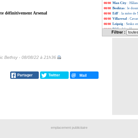
Man City
: Hålan
08/08
Besiktas
: le doss
08/08
tte définitivement Arsenal
EdF
: la mère d
08/08
Villarreal
: Cavan
08/08
Leipzig
: Sesko e
08/08
PSG
: West Ham 
08/08
Filtrer :
Inter
: Liverpool
08/08
Leicester
: Fofana
08/08
Lyon
: Da Silva a
08/08
M'Gladbach
: Ho
08/08
EdF
: Deschamps 
08/08
ic Bethsy - 08/08/22 à 21h36
Villarreal
: le d
08/08
Man Utd
: accord
08/08
Barça
: la menac
08/08
Partager
Twitter
Mail
West Ham
: Diop
08/08
Chelsea
: Mendy,
08/08
OM
: Tavares suc
08/08
Chelsea
: Werner 
08/08
Barça
: la Juve p
08/08
Lens
: Milan, la 
08/08
PHOTO
: Modes
08/08
PSG
: Ruiz, un é
08/08
VIDEO
: l'interv
08/08
OM
: aucun mala
08/08
emplacement publicitaire
PSG
: le Barça, 
08/08
Juve
: Man Utd se
08/08