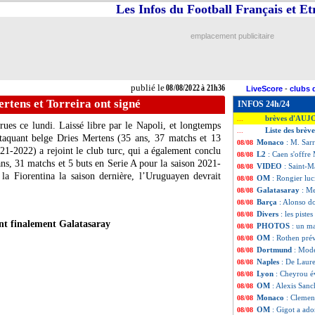
Les Infos du Football Français et E
emplacement publicitaire
publié le
08/08/2022 à 21h36
LiveScore
-
clubs 
rtens et Torreira ont signé
INFOS 24h/24
brèves d'AUJ
...
ues ce lundi. Laissé libre par le Napoli, et longtemps
Liste des brèv
...
ttaquant belge Dries Mertens (35 ans, 37 matchs et 13
Monaco
: M. Sarr
08/08
21-2022) a rejoint le club turc, qui a également conclu
L2
: Caen s'offre
08/08
ans, 31 matchs et 5 buts en Serie A pour la saison 2021-
VIDEO
: Saint-M
08/08
la Fiorentina la saison dernière, l’Uruguayen devrait
OM
: Rongier luc
08/08
Galatasaray
: Me
08/08
Barça
: Alonso do
08/08
Divers
: les piste
08/08
nt finalement Galatasaray
PHOTOS
: un m
08/08
OM
: Rothen pré
08/08
Dortmund
: Mode
08/08
Naples
: De Laure
08/08
Lyon
: Cheyrou é
08/08
OM
: Alexis Sanc
08/08
Monaco
: Clemen
08/08
OM
: Gigot a ad
08/08