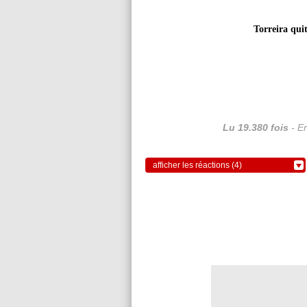
Torreira qui
Lu 19.380 fois
- Er
afficher les réactions (4)