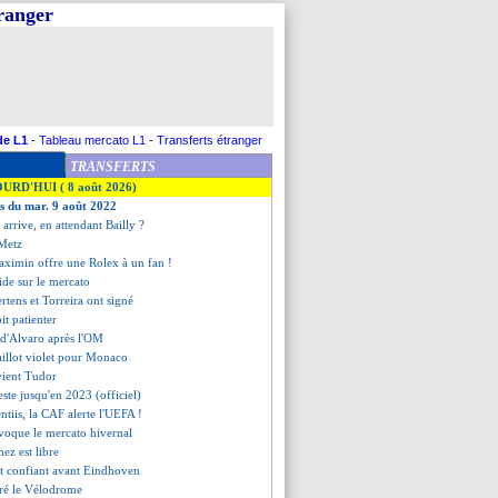
tranger
de L1
-
Tableau mercato L1
-
Transferts étranger
TRANSFERTS
OURD'HUI ( 8 août 2026)
es du mar. 9 août 2022
 arrive, en attendant Bailly ?
 Metz
aximin offre une Rolex à un fan !
ide sur le mercato
rtens et Torreira ont signé
it patienter
s d'Alvaro après l'OM
aillot violet pour Monaco
vient Tudor
ste jusqu'en 2023 (officiel)
ntiis, la CAF alerte l'UEFA !
voque le mercato hivernal
hez est libre
t confiant avant Eindhoven
oré le Vélodrome