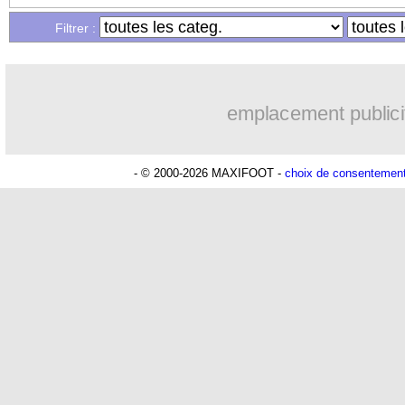
...
Liste des brèves du ven. 8 juin 2018
Filtrer :
emplacement publici
- © 2000-2026 MAXIFOOT -
choix de consentemen