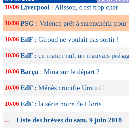
de
10/06
Liverpool
: Alisson, c'est trop cher
lecture
10/06
PSG
: Valence prêt à surenchérir pou
OK
10/06
EdF
: Giroud ne voulait pas sortir !
10/06
EdF
: ce match nul, un mauvais présa
10/06
Barça
: Mina sur le départ ?
10/06
EdF
: Ménès crucifie Umtiti !
10/06
EdF
: la série noire de Lloris
...
Liste des brèves du sam. 9 juin 2018