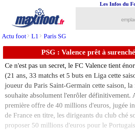
Les Infos du F
10/06
PHOTO
: le cadeau de Marcelo à 
emplac
10/06
EdF
: Benzema, l'avis de Macron
>
>
Actu foot
L1
Paris SG
10/06
Divers
: Anelka encense Zidane
PSG : Valence prêt à surench
10/06
PSG
: de l'espoir pour Kanté ?
Ce n'est pas un secret, le FC Valence tient é
10/06
EdF
: Anelka évoque la sortie de Do
(21 ans, 33 matchs et 5 buts en Liga cette saiso
joueur du Paris Saint-Germain cette saison, l
10/06
CdM
: Macron livre son ressenti sur l
souhaite absolument l'enrôler définitivement. 
première offre de 40 millions d'euros, jugée i
10/06
Man City
: Guardiola répond à Yaya 
de France en titre, les dirigeants du club ché s
proposer 50 millions d'euros pour le Portugais
10/06
EdF
: Deschamps rassurant pour Giro