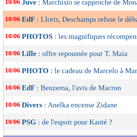
10/06
Juve
: Marchisio se rapproche de Mon
de
lecture
10/06
EdF
: Lloris, Deschamps refuse le déb
OK
10/06
PHOTOS
: les magnifiques récompen
10/06
Lille
: offre repoussée pour T. Maia
10/06
PHOTO
: le cadeau de Marcelo à 
10/06
EdF
: Benzema, l'avis de Macron
10/06
Divers
: Anelka encense Zidane
10/06
PSG
: de l'espoir pour Kanté ?