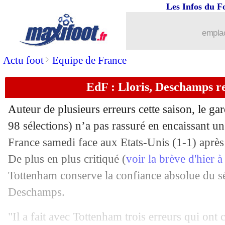
10/06
VIDEO
: le but Olive et Tom de la Ser
Les Infos du F
10/06
Pologne
: Glik finalement disponible 
emplac
10/06
OM
: prix fixé pour Juan Jesus
>
Actu foot
Equipe de France
EdF : Lloris, Deschamps re
10/06
EdF
: les Bleus sont arrivés en Russie
Auteur de plusieurs erreurs cette saison, le g
10/06
PSG
: Kanté, Cavani déclare sa flam
98 sélections) n’a pas rassuré en encaissant un
France samedi face aux Etats-Unis (1-1) après
10/06
VIDEO
: Mbappé rend hommage à Jea
De plus en plus critiqué (
voir la brève d'hier 
10/06
Nice
: Villa vend la mèche pour Vieira
Tottenham conserve la confiance absolue du s
Deschamps.
10/06
Nice
: Balotelli à un pas de l'OM ?
"Il a fait avec Tottenham trois erreurs qui ont 