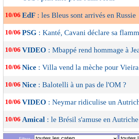
de
lecture
10/06
EdF
: les Bleus sont arrivés en Russie
OK
10/06
PSG
: Kanté, Cavani déclare sa flam
10/06
VIDEO
: Mbappé rend hommage à Jea
10/06
Nice
: Villa vend la mèche pour Vieira
10/06
Nice
: Balotelli à un pas de l'OM ?
10/06
VIDEO
: Neymar ridiculise un Autric
10/06
Amical
: le Brésil s'amuse en Autriche
10/06
Real
: Bale refuse le Bayern
Filtrer :