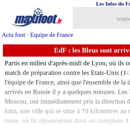
Les Infos du F
emplac
>
Actu foot
Equipe de France
EdF : les Bleus sont arriv
Partis en milieu d'après-midi de Lyon, où ils o
match de préparation contre les Etats-Unis (1-
l'équipe de France, ainsi que l'ensemble de la d
arrivés en Russie il y a quelques minutes. Les B
Moscou, ont immédiatement pris la direction d
Istra, une ville qui se situe à 70 kilomètres au
...
brèves d'AUJOURD'HUI ( 9 août 202
russe, où ils séjourneront dans un complexe 4 é
...
Liste des brèves du lun. 11 juin 2018