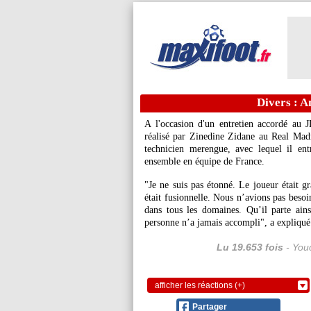
Divers : A
A l'occasion d'un entretien accordé au 
réalisé par Zinedine Zidane au Real Madri
technicien merengue, avec lequel il entr
ensemble en équipe de France.
"Je ne suis pas étonné. Le joueur était gr
était fusionnelle. Nous n’avions pas besoi
dans tous les domaines. Qu’il parte ains
personne n’a jamais accompli", a expliqué
Lu 19.653 fois
- Youc
afficher les réactions (+)
Partager