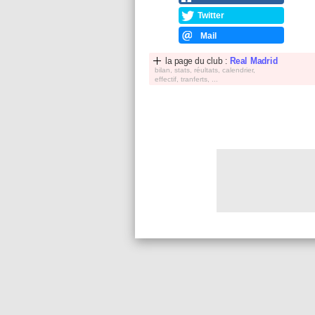
Twitter
Mail
la page du club :
Real Madrid
bilan, stats, réultats, calendrier,
effectif, tranferts, ...