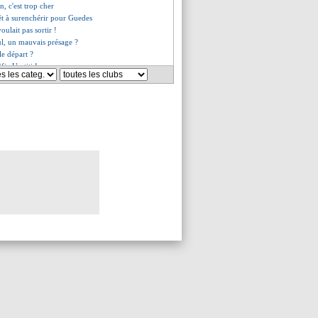
on, c'est trop cher
êt à surenchérir pour Guedes
oulait pas sortir !
ul, un mauvais présage ?
le départ ?
fie Umtiti !
re de Lloris
es du sam. 9 juin 2018
es du ven. 8 juin 2018