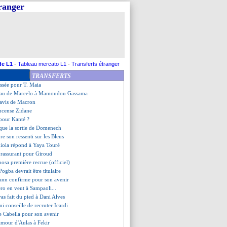
tranger
e le Bayern
 de Kurzawa aux Bleus
ésite encore...
 va signer à Watford
é pour le Real
dit un bel avenir à Mbappé
 se rapproche de Monaco
de L1
-
Tableau mercato L1
-
Transferts étranger
champs refuse le débat
TRANSFERTS
magnifiques récompenses du Mondial
ussée pour T. Maia
deau de Marcelo à Mamoudou Gassama
'avis de Macron
ncense Zidane
 pour Kanté ?
que la sortie de Domenech
re son ressenti sur les Bleus
diola répond à Yaya Touré
rassurant pour Giroud
bosa première recrue (officiel)
 Pogba devrait être titulaire
ann confirme pour son avenir
ro en veut à Sampaoli...
vas fait du pied à Dani Alves
i conseille de recruter Icardi
de Cabella pour son avenir
'amour d'Aulas à Fekir