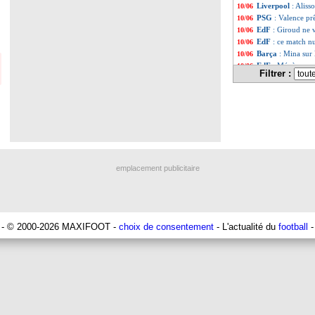
Liverpool
: Aliss
10/06
PSG
: Valence pr
10/06
EdF
: Giroud ne v
10/06
EdF
: ce match n
10/06
Barça
: Mina sur 
10/06
EdF
: Ménès cruci
10/06
Filtrer :
EdF
: la série noi
10/06
Liste des brèv
...
Liste des brèv
...
emplacement publicitaire
- © 2000-2026 MAXIFOOT -
choix de consentement
- L'actualité du
football
-