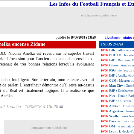
Les Infos du Football Français et E
Real
: Bale refus
10/06
EdF
: le message
10/06
ASSE
: Debuchy h
10/06
emplacement publicitaire
Barça
: Deulofeu
10/06
Brésil
: Tite agac
10/06
EdF
: Macron pré
10/06
Juve
: Marchisio
10/06
publié le
10/06/2018 à 13h29
LiveScore
-
clubs 
EdF
: Lloris, Des
10/06
nelka encense Zidane
INFOS 24h/24
PHOTOS
: les 
10/06
Lille
: offre repo
10/06
JDD, Nicolas Anelka est revenu sur le superbe travail
PHOTO
: le ca
10/06
d. L'occasion pour l'ancien attaquant d'encenser l'ex-
EdF
: Benzema, l
10/06
etenait de très bonnes relations lorsqu'ils évoluaient
Divers
: Anelka e
10/06
PSG
: de l'espoir
10/06
EdF
: Anelka évo
10/06
and et intelligent. Sur le terrain, mon entente avec lui
CdM
: Macron liv
10/06
n de parler. L’entraîneur démontre qu’il reste au-dessus
Man City
: Guar
10/06
i du Real est finalement logique. Il a réalisé ce que
EdF
: Deschamps 
10/06
 Anelka.
Nice
: Danilo Bar
10/06
EdF
: l'Australie,
10/06
ef Touaitia - 10/06/18 à 13h29
Atletico
: Griezm
10/06
Argentine
: Rome
10/06
Séville
: Jesus Na
10/06
Bayern
: Luca Ton
10/06
OM
: le souhait 
10/06
emplacement publicitaire
Lyon
: la décla d
10/06