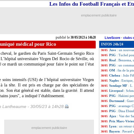
Les Infos du Football Français et E
Barça
: Fati, Xavi
30/05
Monaco
: Vollan
30/05
Barça
: Cancelo, 
30/05
emplacement publicitaire
Trophées UNFP
:
30/05
Tottenham
: l'O
30/05
Real
: Joselu en 
30/05
PSG
: Asensio plu
30/05
publié le
30/05/2023 à 14h28
LiveScore
-
clubs 
Angers
: Chetti li
30/05
uniqué médical pour Rico
INFOS 24h/24
Divers
: Ronaldo,
30/05
Juve
: un nouveau
30/05
cheval, le gardien du Paris Saint-Germain Sergio Rico
PSG
: Tuchel po
30/05
. L’hôpital universitaire Virgen Del Rocio de Séville, où
Real
: Benzema, 
30/05
blié ce mardi un communiqué pour faire le point sur l’état
PSG
: un commun
30/05
OM
: fin de la p
30/05
Chelsea
: João Fé
30/05
e soins intensifs (USI) de l’hôpital universitaire Virgen
Naples
: Enrique,
30/05
 la tête. Il est pris en charge par des spécialistes de
Sondage MF
: L
30/05
n. Son état général est stable, dans la gravité. Il attend
Liverpool
: Schm
30/05
hains jours", a indiqué l’établissement.
PSG
: Hakimi pen
30/05
Dortmund
: Guer
30/05
 Lantheaume - 30/05/23 à 14h28
PSG
: avantage C
30/05
PSG
: Dina Ebimb
30/05
Ajax
: Van der Sa
30/05
Prix Marc-Vivie
30/05
Lyon
: un retour 
30/05
emplacement publicitaire
Bayern
: Pavard v
30/05