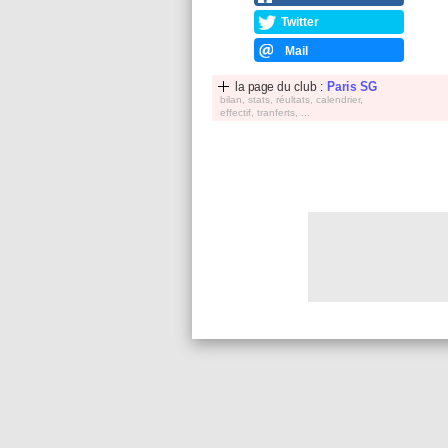
Twitter
Mail
la page du club :
Paris SG
bilan, stats, réultats, calendrier,
effectif, tranferts, ...