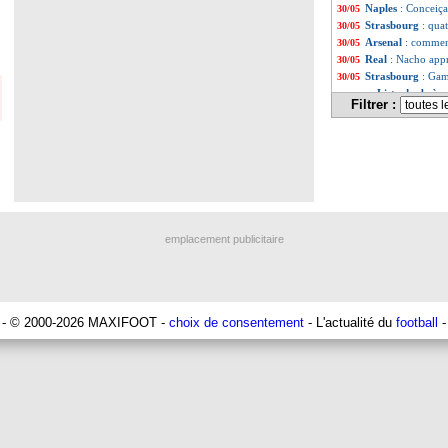
Naples
: Conceiçao
30/05
Strasbourg
: qua
30/05
Arsenal
: commen
30/05
Real
: Nacho appr
30/05
Strasbourg
: Gam
30/05
Liste des brèv
...
Filtrer :
Liste des brèv
...
emplacement publicitaire
- © 2000-2026 MAXIFOOT -
choix de consentement
- L'actualité du
football
-