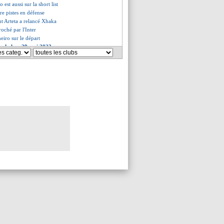
 est aussi sur la short list
tre pistes en défense
t Arteta a relancé Xhaka
oché par l'Inter
eiro sur le départ
es du lun. 29 mai 2023
es du dim. 28 mai 2023