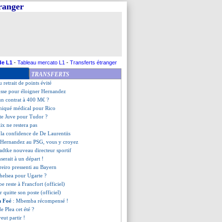
tranger
 ne garantit rien...
d de retour en Allemagne ?
les révélations de Xavi
 le frère de Griezmann dégoupille
M veut Pape Matar Sarr en prêt
approche
tôt vers Aston Villa ?
de L1
-
Tableau mercato L1
-
Transferts étranger
cencié (officiel)
TRANSFERTS
 les belles paroles de Mendes
 retrait de points évité
usse pour éloigner Hernandez
un contrat à 400 M€ ?
iqué médical pour Rico
iste Juve pour Tudor ?
lix ne restera pas
 la confidence de De Laurentiis
. Hernandez au PSG, vous y croyez
adtke nouveau directeur sportif
serait à un départ !
reiro pressenti au Bayern
helsea pour Ugarte ?
e reste à Francfort (officiel)
r quitte son poste (officiel)
n Foé
: Mbemba récompensé !
de Plea cet été ?
eut partir !