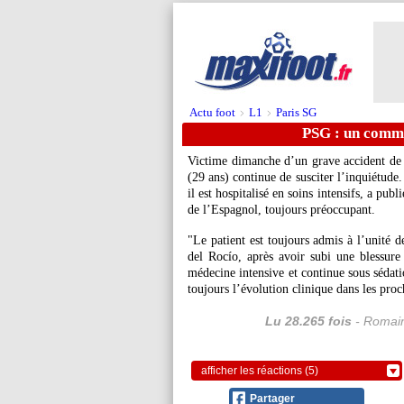
Actu foot
L1
Paris SG
>
>
PSG : un comm
Victime dimanche d’un grave accident de 
(29 ans) continue de susciter l’inquiétude
il est hospitalisé en soins intensifs, a pu
de l’Espagnol, toujours préoccupant.
"Le patient est toujours admis à l’unité d
del Rocío, après avoir subi une blessure à
médecine intensive et continue sous sédatio
toujours l’évolution clinique dans les proc
Lu 28.265 fois
- Romain
afficher les réactions (5)
Partager