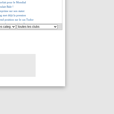
forfait pour le Mondial
ulait Bale !
xprime sur son statut
ag met déjà la pression
end position sur le cas Tudor
c en bonne position ?
e la Fondation annulé
 ne garantit rien...
d de retour en Allemagne ?
les révélations de Xavi
 le frère de Griezmann dégoupille
M veut Pape Matar Sarr en prêt
approche
tôt vers Aston Villa ?
cencié (officiel)
 les belles paroles de Mendes
 retrait de points évité
usse pour éloigner Hernandez
un contrat à 400 M€ ?
iqué médical pour Rico
iste Juve pour Tudor ?
lix ne restera pas
 la confidence de De Laurentiis
. Hernandez au PSG, vous y croyez
adtke nouveau directeur sportif
serait à un départ !