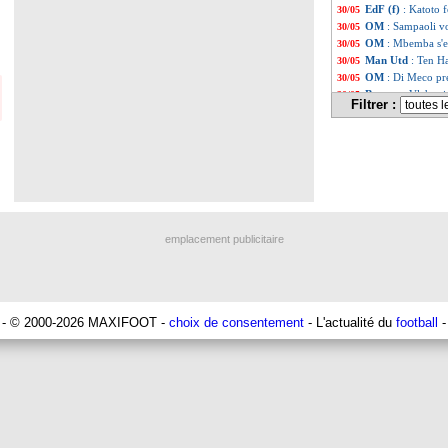
EdF (f)
: Katoto 
30/05
OM
: Sampaoli vo
30/05
OM
: Mbemba s'e
30/05
Man Utd
: Ten H
30/05
OM
: Di Meco pr
30/05
Bayern
: Vlahovi
30/05
Filtrer :
PSG
: le dîner d
30/05
Barça
: Fati, Xavi
30/05
Monaco
: Vollan
30/05
Barça
: Cancelo, 
30/05
Trophées UNFP
:
30/05
Tottenham
: l'O
30/05
Real
: Joselu en 
30/05
PSG
: Asensio plu
30/05
emplacement publicitaire
Angers
: Chetti li
30/05
Divers
: Ronaldo,
30/05
Juve
: un nouveau
30/05
PSG
: Tuchel po
30/05
Real
: Benzema, 
30/05
- © 2000-2026 MAXIFOOT -
choix de consentement
- L'actualité du
football
-
PSG
: un commun
30/05
OM
: fin de la p
30/05
Chelsea
: João Fé
30/05
Naples
: Enrique,
30/05
Sondage MF
: L
30/05
Liverpool
: Schm
30/05
PSG
: Hakimi pen
30/05