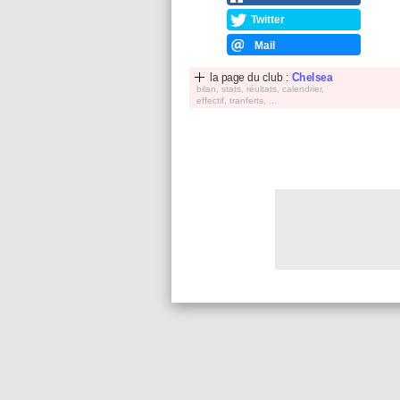
Twitter
Mail
la page du club :
Chelsea
bilan, stats, réultats, calendrier,
effectif, tranferts, ...