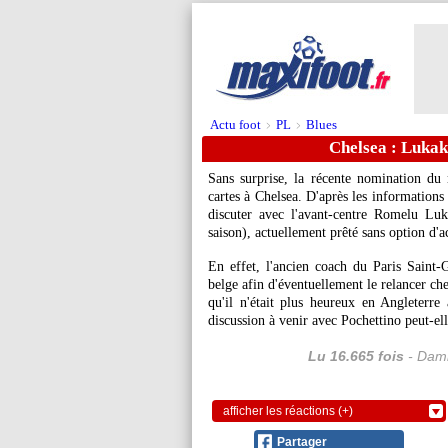
Actu foot
PL
Blues
>
>
Chelsea : Lukak
Sans surprise, la récente nomination du 
cartes à Chelsea. D'après les informations
discuter avec l'avant-centre Romelu
Luk
saison), actuellement prêté sans option d'ac
En effet, l'ancien coach du Paris Saint-Ge
belge afin d'éventuellement le relancer c
qu'il n'était plus heureux en Angleterre 
discussion à venir avec Pochettino peut-el
Lu 16.665 fois
- Dami
afficher les réactions (+)
Partager