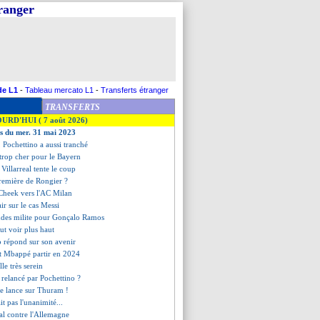
tranger
de L1
-
Tableau mercato L1
-
Transferts étranger
TRANSFERTS
OURD'HUI ( 7 août 2026)
es du mer. 31 mai 2023
, Pochettino a aussi tranché
 trop cher pour le Bayern
Villarreal tente le coup
première de Rongier ?
-Cheek vers l'AC Milan
air sur le cas Messi
ndes milite pour Gonçalo Ramos
t voir plus haut
 répond sur son avenir
it Mbappé partir en 2024
lle très serein
relancé par Pochettino ?
se lance sur Thuram !
it pas l'unanimité...
al contre l'Allemagne