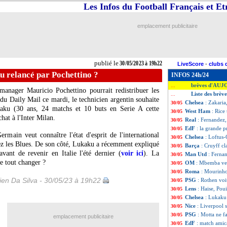
Les Infos du Football Français et E
emplacement publicitaire
publié le
30/05/2023 à 19h22
LiveScore
-
clubs 
u relancé par Pochettino ?
INFOS 24h/24
brèves d'AUJ
...
manager Mauricio Pochettino pourrait redistribuer les
Liste des brèv
...
 du Daily Mail ce mardi, le technicien argentin souhaite
Chelsea
: Zakaria
30/05
aku
(30 ans, 24 matchs et 10 buts en Serie A cette
West Ham
: Rice
30/05
hat à l'Inter Milan.
Real
: Fernandez, 
30/05
EdF
: la grande 
30/05
rmain veut connaître l'état d'esprit de l'international
Chelsea
: Loftus
30/05
hez les Blues. De son côté, Lukaku a récemment expliqué
Barça
: Cruyff cl
30/05
avant de revenir en Italie l'été dernier (
voir ici
). La
Man Utd
: Ferna
30/05
le tout changer ?
OM
: Mbemba veu
30/05
Roma
: Mourinho
30/05
en Da Silva - 30/05/23 à 19h22
PSG
: Rothen vo
30/05
Lens
: Haise, Poui
30/05
Chelsea
: Lukaku 
30/05
Nice
: Liverpool 
30/05
PSG
: Motta ne fa
30/05
emplacement publicitaire
EdF
: match amic
30/05