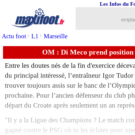
Les Infos du F
30/05
Real
: Fernandez, Villarreal tente le c
emplac
30/05
EdF
: la grande première de Rongier ?
>
>
Actu foot
L1
Marseille
30/05
Chelsea
: Loftus-Cheek vers l'AC Mil
OM : Di Meco prend position 
30/05
Barça
: Cruyff clair sur le cas Messi
Entre les doutes nés de la fin d'exercice déceva
30/05
Man Utd
: Fernandes milite pour Go
du principal intéressé, l’entraîneur Igor Tudor 
trouver toujours assis sur le banc de l’Olympi
30/05
OM
: Mbemba veut voir plus haut
prochaine. Pour l’ancien défenseur du club p
départ du Croate après seulement un an représe
30/05
Roma
: Mourinho répond sur son aven
"Il y a la Ligue des Champions ? Le match co
30/05
PSG
: Rothen voit Mbappé partir en 2
gagné contre le PSG où tu les éclates pour une