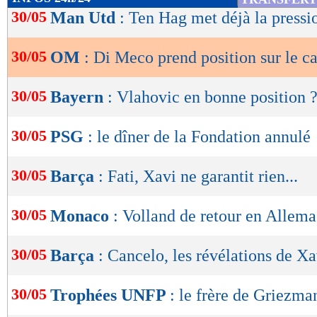
de
30/05
Man Utd
: Ten Hag met déjà la pressi
lecture
30/05
OM
: Di Meco prend position sur le c
OK
30/05
Bayern
: Vlahovic en bonne position 
30/05
PSG
: le dîner de la Fondation annulé
30/05
Barça
: Fati, Xavi ne garantit rien...
30/05
Monaco
: Volland de retour en Allem
30/05
Barça
: Cancelo, les révélations de Xa
30/05
Trophées UNFP
: le frère de Griezma