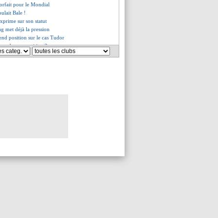
forfait pour le Mondial
ulait Bale !
xprime sur son statut
ag met déjà la pression
end position sur le cas Tudor
c en bonne position ?
e la Fondation annulé
 ne garantit rien...
d de retour en Allemagne ?
les révélations de Xavi
 le frère de Griezmann dégoupille
M veut Pape Matar Sarr en prêt
approche
tôt vers Aston Villa ?
cencié (officiel)
 les belles paroles de Mendes
 retrait de points évité
usse pour éloigner Hernandez
un contrat à 400 M€ ?
iqué médical pour Rico
iste Juve pour Tudor ?
lix ne restera pas
 la confidence de De Laurentiis
. Hernandez au PSG, vous y croyez
adtke nouveau directeur sportif
serait à un départ !