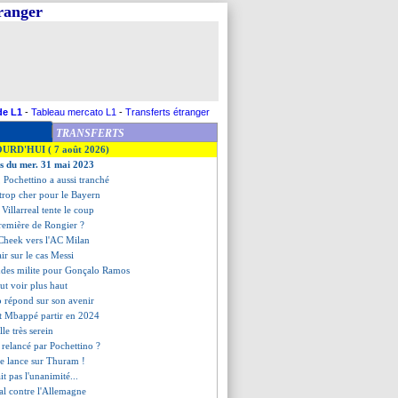
tranger
de L1
-
Tableau mercato L1
-
Transferts étranger
TRANSFERTS
OURD'HUI ( 7 août 2026)
es du mer. 31 mai 2023
, Pochettino a aussi tranché
 trop cher pour le Bayern
Villarreal tente le coup
première de Rongier ?
-Cheek vers l'AC Milan
air sur le cas Messi
ndes milite pour Gonçalo Ramos
t voir plus haut
 répond sur son avenir
it Mbappé partir en 2024
lle très serein
relancé par Pochettino ?
se lance sur Thuram !
it pas l'unanimité...
al contre l'Allemagne