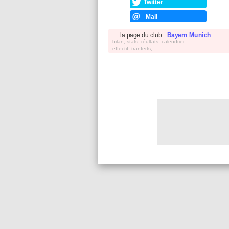
Twitter
Mail
la page du club :
Bayern Munich
bilan, stats, réultats, calendrier,
effectif, tranferts, ...