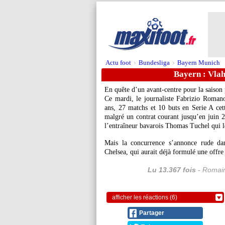
Actu foot
Bundesliga
Bayern Munich
>
>
Bayern : Vlah
En quête d’un avant-centre pour la saison 
Ce mardi, le journaliste Fabrizio Roman
ans, 27 matchs et 10 buts en Serie A cet
malgré un contrat courant jusqu’en juin 2
l’entraîneur bavarois Thomas Tuchel qui l
Mais la concurrence s’annonce rude da
Chelsea, qui aurait déjà formulé une offre
Lu 13.367 fois
- Romain
afficher les réactions (6)
Partager