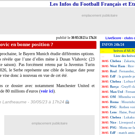
Les Infos du Football Français et E
emplacement publicitaire
publié le
30/05/2023 à 17h24
LiveScore
-
clubs 
ovic en bonne position ?
INFOS 24h/24
brèves d'AUJ
...
prochaine, le Bayern Munich étudie différentes options.
Liste des brèv
...
o révèle que l’une d’elles mène à Dusan
Vlahovic
(23
Chelsea
: Zakaria
30/05
te saison). Pas forcément retenu par la Juventus Turin
West Ham
: Rice
30/05
026, le Serbe représente une cible de longue date pour
Real
: Fernandez, 
30/05
e vise donc à nouveau en vue de cet été.
EdF
: la grande 
30/05
Chelsea
: Loftus
30/05
ns ce dossier avec notamment Manchester United et
Barça
: Cruyff cl
30/05
 de 80 millions d'euros (
voir ici
).
Man Utd
: Ferna
30/05
OM
: Mbemba veu
30/05
 Lantheaume - 30/05/23 à 17h24
Roma
: Mourinho
30/05
PSG
: Rothen vo
30/05
Lens
: Haise, Poui
30/05
Chelsea
: Lukaku 
30/05
Nice
: Liverpool 
30/05
emplacement publicitaire
PSG
: Motta ne fa
30/05
EdF
: match amic
30/05